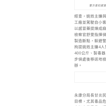
警方查扣感冒
經查，姚姓主嫌
工廠並駕駛自小客
以感冒藥提煉成
檢察官舒雯指揮
製造斷點，躲避警
拘提姚姓主嫌4人
400公斤、製毒
步偵處後移送地檢
辦。
永康分局長甘炎
目標，尤其毒品