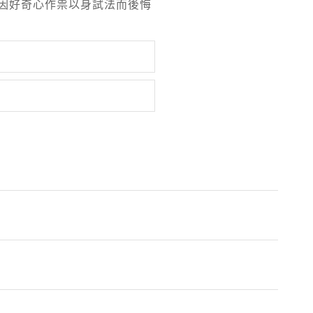
因好奇心作祟以身試法而後悔