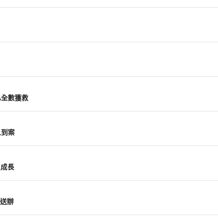
已全數獲救
人到案
負成長
送辦