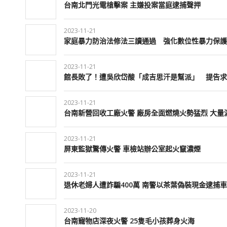
台南北門光電槍擊案 主嫌投案當庭逮捕聲押
2023-11-21
家庭暴力防治法修法三讀通過 強化數位性暴力保護
2023-11-21
館長敗了！遭吳欣岱酸「成吉思汗是幫派」 提告求
2023-11-21
台南新營回收工廠火警 廠房全面燃燒火勢猛烈 大量
2023-11-21
屏東監獄驚傳火警 車檢站辦公室起火竄濃煙
2023-11-21
退休老婦人遭詐騙400萬 南警以茶葉偽裝現金逮捕
2023-11-20
台南寵物店深夜火警 25隻毛小孩葬身火海