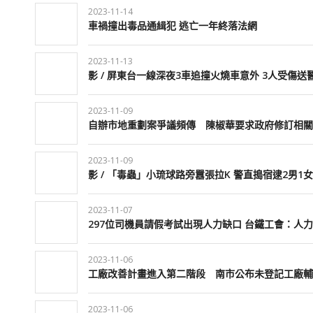
2023-11-14
車禍撞出毒品通緝犯 逃亡一年終落法網
2023-11-13
影 / 屏東台一線深夜3車追撞火燒車意外 3人受傷送
2023-11-09
自辦市地重劃案爭議頻傳 陳椒華要求政府修訂相關
2023-11-09
影 / 「毒蟲」小琉球路旁囂張拉K 警直搗宿逮2男1女
2023-11-07
297位司機員請假考試出現人力缺口 台鐵工會：人
2023-11-06
工廠改善計畫進入第二階段 南市公布未登記工廠輔
2023-11-06