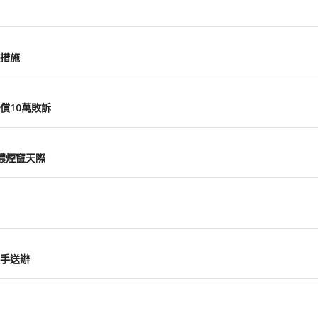
措施
償10萬敗訴
濃煙竄天際
車手送辦