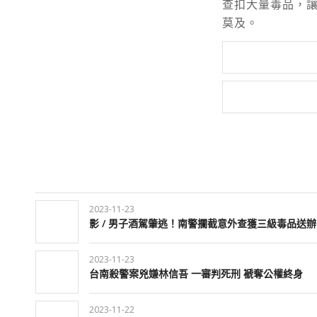
查扣大量毒品，
莫及。
2023-11-23
影 / 男子酒駕肇逃！南警攔截意外查獲三級毒品送辦
2023-11-23
台南殺警案兇嫌林信吾 一審判死刑 褫奪公權終身
2023-11-22