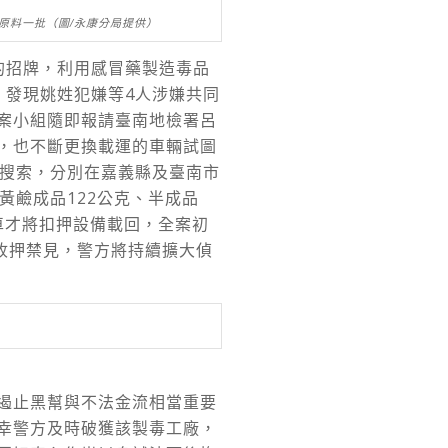
學原料一批（圖/永康分局提供）
的招牌，利用感冒藥製造毒品
，發現姚姓犯嫌等4人涉嫌共同
案小組隨即報請臺南地檢署呂
，也不斷更換載運的車輛試圖
動搜索，分別在嘉義縣及臺南市
黃鹼成品122公克、半成品
車才將扣押設備載回，全案初
收押禁見，警方將持續擴大偵
遏止黑幫與不法金流相當重要
幸警方及時破獲該製毒工廠，