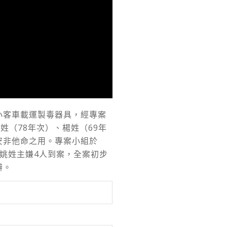
小客車載運製毒器具，經專案
姓（78年次）、楊姓（69年
安非他命之用。專案小組於
姚姓主嫌4人到案，全案初步
辦。