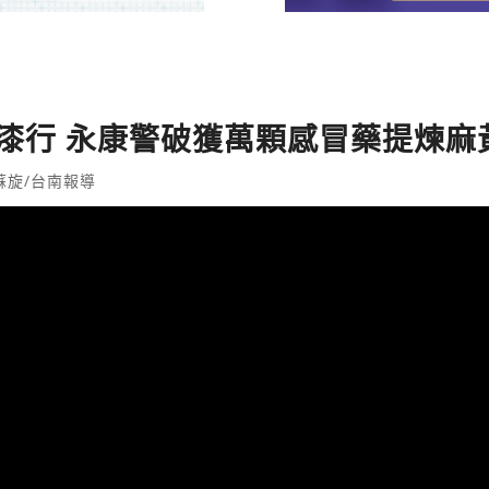
油漆行 永康警破獲萬顆感冒藥提煉麻
蘇旋/台南報導