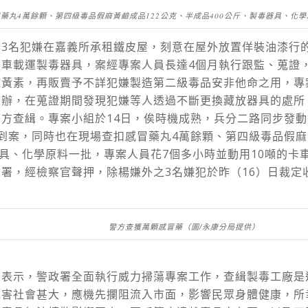
藥丸4萬餘顆、第四級毒品假麻黃鹼成品122公克、半成品400公斤、製毒器具、化
與3名犯嫌在嘉義所承租鐵皮屋，刻意在屋外放置佯裝油漆行
車載運製毒器具，案經專案人員長達4個月執行跟監、蒐證
麻黃素，再販賣予不詳犯嫌製造第二級毒品安非他命之用，專
偵辦，在蒐證期間發現犯嫌等人透過不斷更換藏放器具的處所
方查緝。專案小組於14日，俟時機成熟，兵分二路同步發
到案，同時也在現場查扣感冒藥丸4萬餘顆、第四級毒品假麻
器具、化學原料一批，專案人員花7個多小時並動用10噸的卡
署，經檢察官聲押，除楊嫌外之3名嫌犯於昨（16）日裁定
警方查獲萬顆感冒藥（圖/永康分局提供）
民表示，警政署全面執行威力掃蕩專案工作，查緝製毒工廠是
危害社會甚大，應機先攔阻流入市面，影響民眾身體健康，所