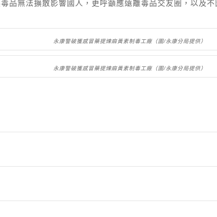
讓毒品無法擴散影響國人，更呼籲應遠離毒品交友圈，以及不
永康警破獲感冒藥提煉麻黃素制毒工廠（圖/永康分局提供）
永康警破獲感冒藥提煉麻黃素制毒工廠（圖/永康分局提供）