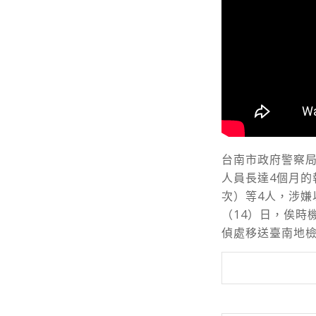
台南市政府警察
人員長達4個月的
次）等4人，涉
（14）日，俟時
偵處移送臺南地