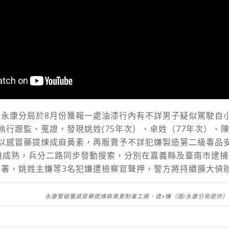
局永康分局於8月份獲報一處油漆行內有不詳男子疑似駕駛自
執行跟監、蒐證，發現姚姓(75年次）、卓姓（77年次）、陳
嫌以感冒藥提煉成麻黃素，再販賣予不詳犯嫌製造第二級毒品
機成熟，兵分二路同步發動搜索，分別在嘉義縣及臺南市逮捕
檢署，姚姓主嫌等3名犯嫌遭檢察官聲押，警方將持續擴大偵
永康警破獲感冒藥提煉麻黃素制毒工廠，逮4嫌（圖/永康分局提供）