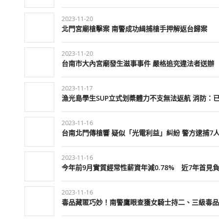
2023-11-20
北門宮廟槍擊案 南警成功緝捕槍手押解返台歸案
2023-11-20
台南市大內宮廟發生滋事事件 嚴格追究違法者送辦
2023-11-17
漁光島學生SUP立式划槳體力不支無法返航 消防：
2023-11-16
台南北門傳槍響 疑似「光電利益」糾紛 警方逮捕7
2023-11-16
今年前9月實質經常性薪資年減0.78% 近7年首見
2023-11-16
毒品藏匿巧妙！南警鷹眼查獲女騎士持二、三級毒品