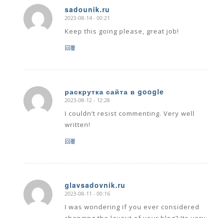
sadounik.ru
2023-08-14 - 00:21
says:
Keep this going please, great job!
回覆
раскрутка сайта в google
2023-08-12 - 12:28
says:
I couldn’t resist commenting. Very well
written!
回覆
glavsadovnik.ru
2023-08-11 - 00:16
says:
I was wondering if you ever considered