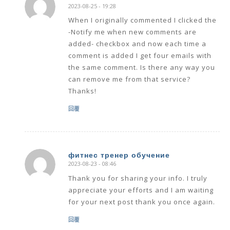
2023-08-25 - 19:28
says:
When I originally commented I clicked the
-Notify me when new comments are
added- checkbox and now each time a
comment is added I get four emails with
the same comment. Is there any way you
can remove me from that service?
Thanks!
回覆
фитнес тренер обучение
2023-08-23 - 08:46
says:
Thank you for sharing your info. I truly
appreciate your efforts and I am waiting
for your next post thank you once again.
回覆