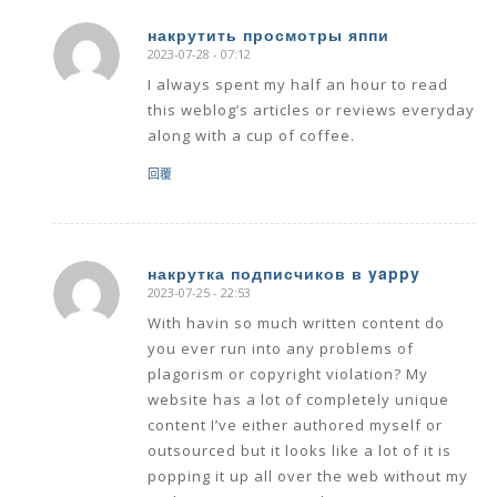
накрутить просмотры яппи
2023-07-28 - 07:12
says:
I always spent my half an hour to read
this weblog’s articles or reviews everyday
along with a cup of coffee.
回覆
накрутка подписчиков в yappy
2023-07-25 - 22:53
says:
With havin so much written content do
you ever run into any problems of
plagorism or copyright violation? My
website has a lot of completely unique
content I’ve either authored myself or
outsourced but it looks like a lot of it is
popping it up all over the web without my