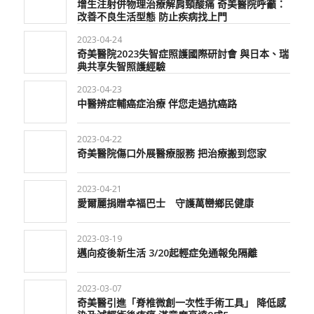
增生注射併物理治療解肩頸酸痛 奇美醫院呼籲：
改善不良生活型態 防止疾病找上門
2023-04-24
奇美醫院2023失智症照護國際研討會 與日本、瑞
典共享失智照護經驗
2023-04-23
中醫辨症輔癌症治療 伴您走過抗癌路
2023-04-22
奇美醫院傷口外展醫療服務 把治療搬到您家
2023-04-21
愛爾麗捐贈幸福巴士 守護萬巒鄉民健康
2023-03-19
邁向疫後新生活 3/20起輕症免通報免隔離
2023-03-07
奇美醫引進「脊椎微創一次性手術工具」 降低感