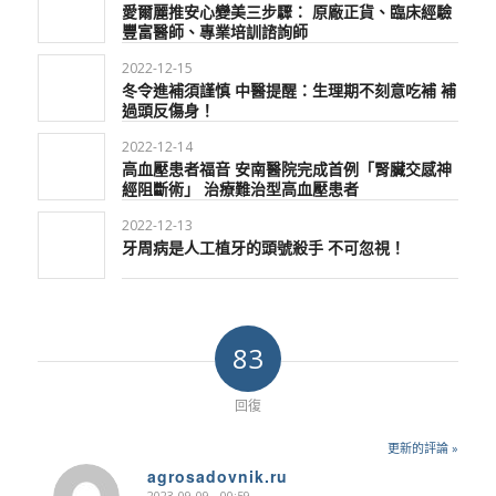
愛爾麗推安心變美三步驟： 原廠正貨、臨床經驗
豐富醫師、專業培訓諮詢師
2022-12-15
冬令進補須謹慎 中醫提醒：生理期不刻意吃補 補
過頭反傷身！
2022-12-14
高血壓患者福音 安南醫院完成首例「腎臟交感神
經阻斷術」 治療難治型高血壓患者
2022-12-13
牙周病是人工植牙的頭號殺手 不可忽視！
83
回復
更新的評論 »
agrosadovnik.ru
2023-09-09 - 00:59