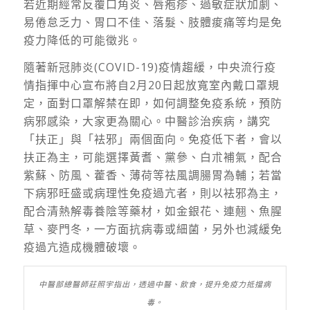
若近期經常反覆口角炎、唇疱疹、過敏症狀加劇、
易倦怠乏力、胃口不佳、落髮、肢體痠痛等均是免
疫力降低的可能徵兆。
隨著新冠肺炎(COVID-19)疫情趨緩，中央流行疫
情指揮中心宣布將自2月20日起放寬室內戴口罩規
定，面對口罩解禁在即
，
如何調整免疫系統，預防
病邪感染
，
大家更為關心。中醫診治疾病，講究
「扶正」與「袪邪」兩個面向。免疫低下者，會以
扶正為主，可能選擇黃耆、黨參、白朮補氣，配合
紫蘇、防風、藿香、薄荷等祛風調腸胃為輔；若當
下病邪旺盛或病理性免疫過亢者，則以袪邪為主，
配合清熱解毒養陰等藥材，如金銀花、連翹、魚腥
草、麥門冬，一方面抗病毒或細菌，另外也減緩免
疫過亢造成機體破壞。
中醫部總醫師莊照宇指出，透過中醫、飲食，提升免疫力抵擋病
毒。