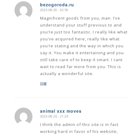
bezogoroda.ru
2023-08-30 - 03:59
says:
Magnificent goods from you, man. I’ve
understand your stuff previous to and
you’re just too fantastic. I really like what
you’ve acquired here, really like what
you’re stating and the way in which you
say it. You make it entertaining and you
still take care of to keep it smart. I cant
wait to read far more from you. This is
actually a wonderful site.
回覆
animal xxx moves
2023-08-26 - 21:24
says:
I think the admin of this site is in fact
working hard in favor of his website,