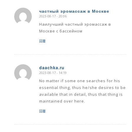
частный эромассаж в Москве
2023-08-17 - 20:06
says:
Наилучший частный эромассаж в
Москве с бассейном
回覆
daachka.ru
2023-08-17 - 14:19
says:
No matter if some one searches for his
essential thing, thus he/she desires to be
available that in detail, thus that thing is
maintained over here.
回覆