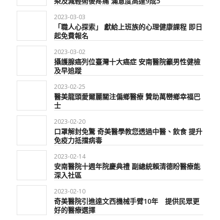
染及減輕術後疼痛 滿意度高達9成5
2023-03-03
「職人心探索」 獻給上班族的心理健康課程 即日
起免費報名
2023-03-02
攝護腺癌列位臺灣十大癌症 安南醫院籲男性健檢
及早追蹤
2023-02-25
醫美龍頭愛爾麗關注偏鄉醫療 贊助萬巒鄉幸福巴
士
2023-02-20
口罩解封免驚 奇美醫學教您透過中醫、飲食 提升
免疫力抵擋病毒
2023-02-14
安南醫院十週年院慶典禮 副總統賴清德盼醫療能
深入社區
2023-02-10
奇美醫院引進達文西機械手臂10年 提供民眾更
好的醫療選擇