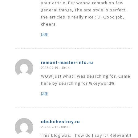
your article. But wanna remark on few
general things, The site style is perfect,
the articles is really nice : D. Good job,
cheers
回覆
remont-master-info.ru
2023-07-19 - 10:14
says:
WOW just what I was searching for. Came
here by searching for %keyword%
回覆
obshchestroy.ru
2023-07-16 - 08:00
says:
This blog was… how do I say it? Relevant!!