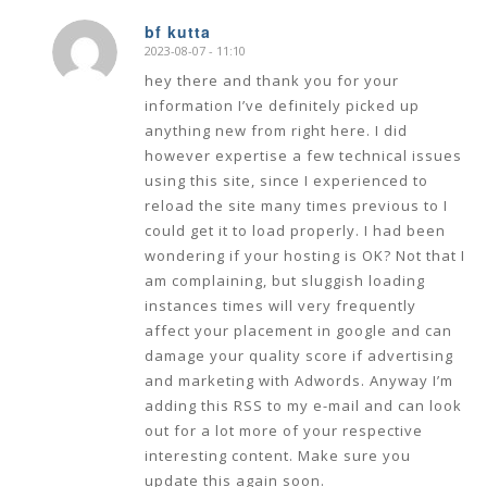
bf kutta
2023-08-07 - 11:10
says:
hey there and thank you for your
information I’ve definitely picked up
anything new from right here. I did
however expertise a few technical issues
using this site, since I experienced to
reload the site many times previous to I
could get it to load properly. I had been
wondering if your hosting is OK? Not that I
am complaining, but sluggish loading
instances times will very frequently
affect your placement in google and can
damage your quality score if advertising
and marketing with Adwords. Anyway I’m
adding this RSS to my e-mail and can look
out for a lot more of your respective
interesting content. Make sure you
update this again soon.