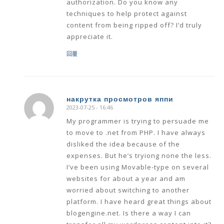
authorization. Do you know any
techniques to help protect against
content from being ripped off? I’d truly
appreciate it.
回覆
накрутка просмотров яппи
2023-07-25 - 16:46
says:
My programmer is trying to persuade me
to move to .net from PHP. I have always
disliked the idea because of the
expenses. But he’s tryiong none the less.
I’ve been using Movable-type on several
websites for about a year and am
worried about switching to another
platform. I have heard great things about
blogengine.net. Is there a way I can