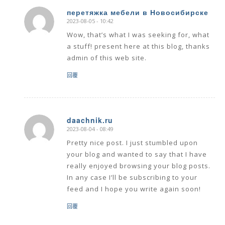
перетяжка мебели в Новосибирске
2023-08-05 - 10:42
says:
Wow, that’s what I was seeking for, what
a stuff! present here at this blog, thanks
admin of this web site.
回覆
daachnik.ru
2023-08-04 - 08:49
says:
Pretty nice post. I just stumbled upon
your blog and wanted to say that I have
really enjoyed browsing your blog posts.
In any case I’ll be subscribing to your
feed and I hope you write again soon!
回覆