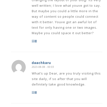
changing the layout of your blog? Its very
well written; I love what youve got to say.
But maybe you could a little more in the
way of content so people could connect
with it better. Youve got an awful lot of
text for only having one or two images.
Maybe you could space it out better?
回覆
daachkaru
2023-08-08 - 00:03
says:
What’s up Dear, are you truly visiting this
site daily, if so after that you will
definitely take good knowledge.
回覆