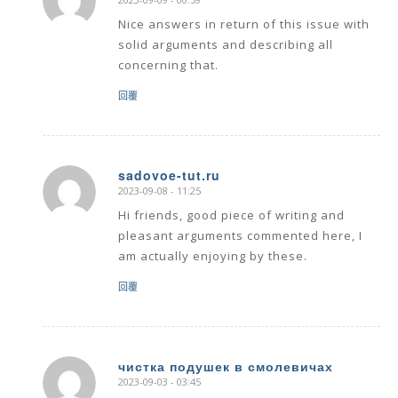
says:
Nice answers in return of this issue with
solid arguments and describing all
concerning that.
回覆
sadovoe-tut.ru
2023-09-08 - 11:25
says:
Hi friends, good piece of writing and
pleasant arguments commented here, I
am actually enjoying by these.
回覆
чистка подушек в смолевичах
2023-09-03 - 03:45
says: