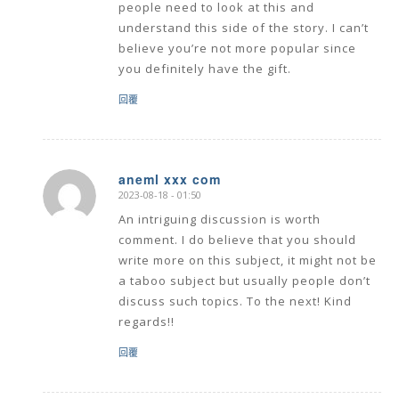
people need to look at this and
understand this side of the story. I can’t
believe you’re not more popular since
you definitely have the gift.
回覆
aneml xxx com
2023-08-18 - 01:50
says:
An intriguing discussion is worth
comment. I do believe that you should
write more on this subject, it might not be
a taboo subject but usually people don’t
discuss such topics. To the next! Kind
regards!!
回覆