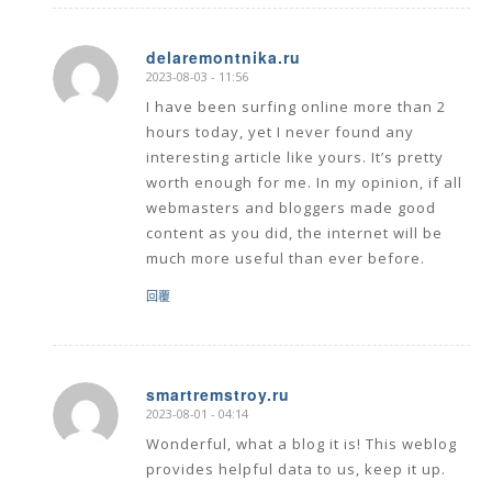
delaremontnika.ru
2023-08-03 - 11:56
says:
I have been surfing online more than 2
hours today, yet I never found any
interesting article like yours. It’s pretty
worth enough for me. In my opinion, if all
webmasters and bloggers made good
content as you did, the internet will be
much more useful than ever before.
回覆
smartremstroy.ru
2023-08-01 - 04:14
says:
Wonderful, what a blog it is! This weblog
provides helpful data to us, keep it up.