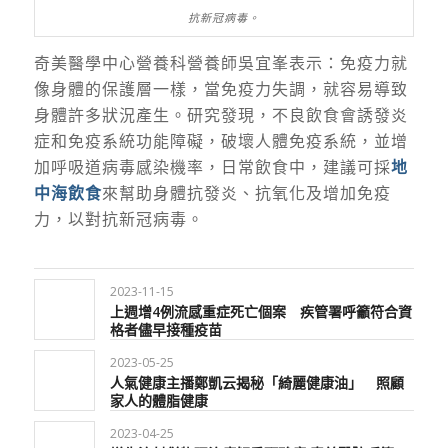
抗新冠病毒。
奇美醫學中心營養科營養師吳宜峯表示：免疫力就
像身體的保護層一樣，當免疫力失調，就容易導致
身體許多狀況產生。研究發現，不良飲食會誘發炎
症和免疫系統功能障礙，破壞人體免疫系統
，
並增
加呼吸道病毒感染機率，日常飲食中，建議可採
地
中海飲食
來幫助身體抗發炎、抗氧化及增加免疫
力，以對抗新冠病毒。
2023-11-15
上週增4例流感重症死亡個案 疾管署呼籲符合資
格者儘早接種疫苗
2023-05-25
人氣健康主播鄭凱云揭秘「綺麗健康油」 照顧
家人的體脂健康
2023-04-25