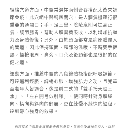
經絡穴道方面，中醫常選擇兩側合谷搭配太衝來調
節免疫，此穴組中醫稱四關穴，是人體氣機運行很
重要的通關口；手、足三里、陰陵泉則可提高正
氣，調節腸胃，幫助人體營養吸收，以利增加抗壓
力及身體修復；另外，由於頭面部常是病原體侵入
的管道，因此保持頭面、頸部的溫暖，不時雙手搓
熱，揉按眼周、鼻旁、耳朵及後頸部也是很好的保
健之道。
運動方面，推薦中醫的八段錦體操搭配呼吸調節，
可達通利經脈、調暢心肺、增強肌力之功，且兒童
至老年人皆適合，像是前二式的「雙手托天理三
焦」、「左右開弓似射雕」，便同時針對身體縱
向、橫向與斜向的舒展，更在練慢不練快的過程，
達到靜心強身的效果。
也可採地中海飲食來幫助身體抗發炎、抗氧化及增加免疫力，以對