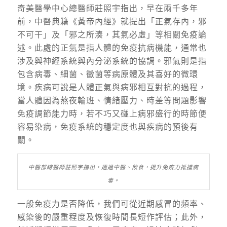
奇美醫學中心總醫師莊照宇指出，早在兩千多年
前，中醫典籍《黃帝內經》就提出「正氣存內，邪
不可干」及「邪之所湊，其氣必虛」等相關免疫論
述。
此處的
正氣
是指人體的免疫抗病機能，通常也
涉及與神經系統與內分泌系統的協調。
邪氣
則是指
包含病毒、細菌、黴菌等病原體及其喜好的微環
境。疾病可說是人體正氣與病邪相互對抗的過程，
當人體因為熬夜輪班、情緒壓力、時差等問題影響
免疫調節能力時，若不巧又碰上病邪盛行的時節便
容易染病，免疫系統的穩定度也與疾病的預後有
關。
中醫部總醫師莊照宇指出，透過中醫、飲食，提升免疫力抵擋病
毒。
一般免疫力是否降低，我們可從近期感冒的頻率、
感染後的嚴重程度及恢復時間長短作評估；此外，