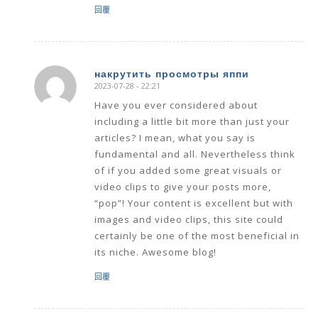
回覆
накрутить просмотры яппи
2023-07-28 - 22:21
says:
Have you ever considered about
including a little bit more than just your
articles? I mean, what you say is
fundamental and all. Nevertheless think
of if you added some great visuals or
video clips to give your posts more,
“pop”! Your content is excellent but with
images and video clips, this site could
certainly be one of the most beneficial in
its niche. Awesome blog!
回覆