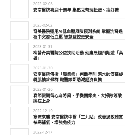
2023-02-08
安南醫院喜迎十週年 集點兌幣玩扭蛋、換好禮
2023-02-02
奇美醫院運用AI低血壓風險預測系統 掌握洗腎過
程中突發低血壓 智慧監控更安全
2023-01-31
柳營奇美醫院公益扶助活動 幼鷹展翅飛翔遊「高
雄」
2023-01-30
安南醫院傳授「職業病」判斷準則 泥水師傅罹旋
轉肌袖症候群 職醫診斷助減經濟負擔
2023-01-26
春節假期留心麻將肩、手機關節炎、大掃除等酸
痛症上身
2022-12-19
寒流來襲 安南醫院中醫「三九貼」改善過敏體質
祛寒補氣、增強免疫力
2022-12-17