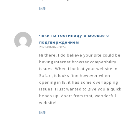
回覆
чеки на гостиницу в москве с
подтверждением
says:
2023-08-06 - 00:59
Hi there, I do believe your site could be
having internet browser compatibility
issues. When I look at your website in
Safari, it looks fine however when
opening in IE, it has some overlapping
issues. I just wanted to give you a quick
heads up! Apart from that, wonderful
website!
回覆