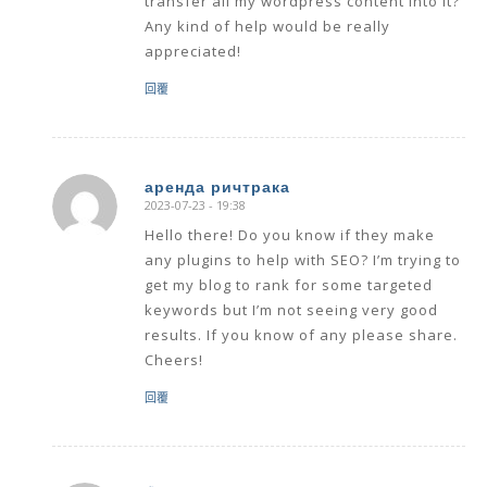
transfer all my wordpress content into it?
Any kind of help would be really
appreciated!
回覆
аренда ричтрака
2023-07-23 - 19:38
says:
Hello there! Do you know if they make
any plugins to help with SEO? I’m trying to
get my blog to rank for some targeted
keywords but I’m not seeing very good
results. If you know of any please share.
Cheers!
回覆