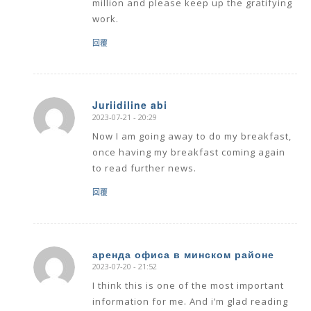
million and please keep up the gratifying
work.
回覆
Juriidiline abi
2023-07-21 - 20:29
says:
Now I am going away to do my breakfast,
once having my breakfast coming again
to read further news.
回覆
аренда офиса в минском районе
2023-07-20 - 21:52
says:
I think this is one of the most important
information for me. And i’m glad reading