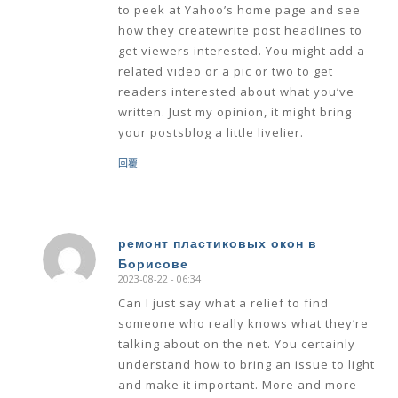
to peek at Yahoo’s home page and see
how they createwrite post headlines to
get viewers interested. You might add a
related video or a pic or two to get
readers interested about what you’ve
written. Just my opinion, it might bring
your postsblog a little livelier.
回覆
ремонт пластиковых окон в
Борисове
says:
2023-08-22 - 06:34
Can I just say what a relief to find
someone who really knows what they’re
talking about on the net. You certainly
understand how to bring an issue to light
and make it important. More and more