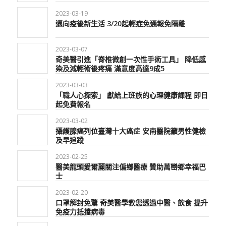
2023-03-19
邁向疫後新生活 3/20起輕症免通報免隔離
2023-03-07
奇美醫引進「脊椎微創一次性手術工具」 降低感
染及減輕術後疼痛 滿意度高達9成5
2023-03-03
「職人心探索」 獻給上班族的心理健康課程 即日
起免費報名
2023-03-02
攝護腺癌列位臺灣十大癌症 安南醫院籲男性健檢
及早追蹤
2023-02-25
醫美龍頭愛爾麗關注偏鄉醫療 贊助萬巒鄉幸福巴
士
2023-02-20
口罩解封免驚 奇美醫學教您透過中醫、飲食 提升
免疫力抵擋病毒