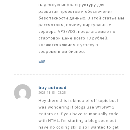
надежную инфраструктуру для
развития проектов и обеспечения
безопасности данных. В этой статье мы
рассмотрим, почему виртуальные
серверы VPS/VDS, предлагаемые по
стартовой цене всего 13 рублей,
являются ключом к успеху в
современном бизнесе
回覆
buy autocad
2023-11-13 - 03:25
says:
Hey there this is kinda of off topic but I
was wondering if blogs use WYSIWYG
editors or if you have to manually code
with HTML. I’m starting a blog soon but
have no coding skills so I wanted to get