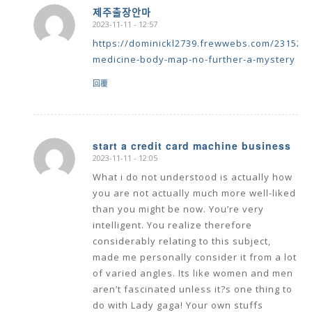
제주출장안마
2023-11-11 - 12:57
says:
https://dominickl2739.frewwebs.com/231528
medicine-body-map-no-further-a-mystery
回覆
start a credit card machine business
2023-11-11 - 12:05
says:
What i do not understood is actually how
you are not actually much more well-liked
than you might be now. You’re very
intelligent. You realize therefore
considerably relating to this subject,
made me personally consider it from a lot
of varied angles. Its like women and men
aren’t fascinated unless it?s one thing to
do with Lady gaga! Your own stuffs