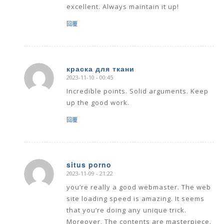
excellent. Always maintain it up!
回覆
краска для ткани
2023-11-10 - 00:45
says:
Incredible points. Solid arguments. Keep
up the good work.
回覆
situs porno
2023-11-09 - 21:22
says:
you’re really a good webmaster. The web
site loading speed is amazing. It seems
that you’re doing any unique trick.
Moreover, The contents are masterpiece.