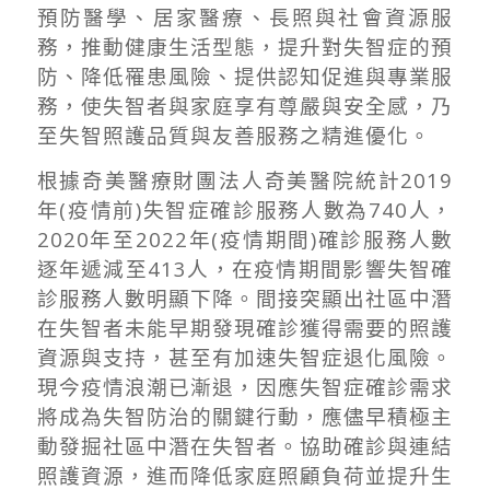
預防醫學、居家醫療、長照與社會資源服
務，推動健康生活型態，提升對失智症的預
防、降低罹患風險、提供認知促進與專業服
務，使失智者與家庭享有尊嚴與安全感，乃
至失智照護品質與友善服務之精進優化。
根據奇美醫療財團法人奇美醫院統計
2019
年
(
疫情前
)
失智症確診服務人數為
740
人，
2020
年至
2022
年
(
疫情期間
)
確診服務人數
逐年遞減至
413
人，在疫情期間影響失智確
診服務人數明顯下降。間接突顯出社區中潛
在失智者未能早期發現確診獲得需要的照護
資源與支持，甚至有加速失智症退化風險。
現今疫情浪潮已漸退，因應失智症確診需求
將成為失智防治的關鍵行動，應儘早積極主
動發掘社區中潛在失智者。協助確診與連結
照護資源，進而降低家庭照顧負荷並提升生