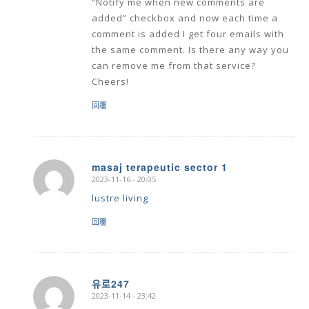
“Notify me when new comments are
added” checkbox and now each time a
comment is added I get four emails with
the same comment. Is there any way you
can remove me from that service?
Cheers!
回覆
masaj terapeutic sector 1
2023-11-16 - 20:05
says:
lustre living
回覆
유로247
2023-11-14 - 23:42
says: