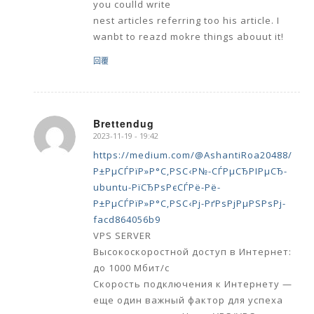
you coulld write
nest articles referring too his article. I
wanbt to reazd mokre things abouut it!
回覆
Brettendug
2023-11-19 - 19:42
says:
https://medium.com/@AshantiRoa20488/
Р±РµСЃРїР»Р°С‚РЅС‹Р№-СЃРµСЂРІРµСЂ-
ubuntu-РїСЂРѕРєСЃРё-Рё-
Р±РµСЃРїР»Р°С‚РЅС‹Рј-РґРѕРјРµРЅРѕРј-
facd864056b9
VPS SERVER
Высокоскоростной доступ в Интернет:
до 1000 Мбит/с
Скорость подключения к Интернету —
еще один важный фактор для успеха