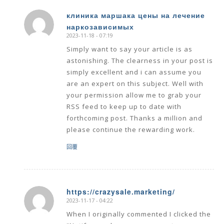
клиника маршака цены на лечение
наркозависимых
says:
2023-11-18 - 07:19
Simply want to say your article is as
astonishing. The clearness in your post is
simply excellent and i can assume you
are an expert on this subject. Well with
your permission allow me to grab your
RSS feed to keep up to date with
forthcoming post. Thanks a million and
please continue the rewarding work.
回覆
https://crazysale.marketing/
2023-11-17 - 04:22
says:
When I originally commented I clicked the