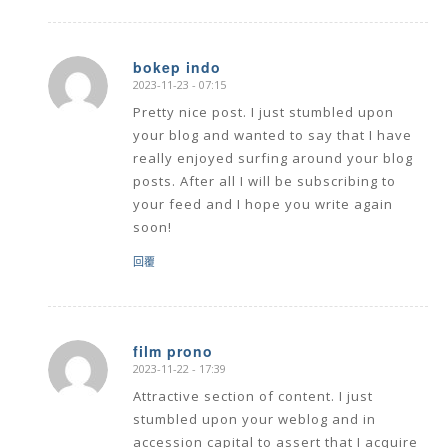
bokep indo
2023-11-23 - 07:15
says:
Pretty nice post. I just stumbled upon
your blog and wanted to say that I have
really enjoyed surfing around your blog
posts. After all I will be subscribing to
your feed and I hope you write again
soon!
回覆
film prono
2023-11-22 - 17:39
says:
Attractive section of content. I just
stumbled upon your weblog and in
accession capital to assert that I acquire