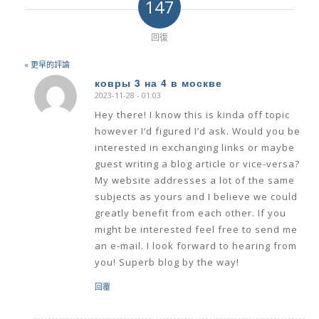
147
回復
« 更早的評論
ковры 3 на 4 в москве
2023-11-28 - 01:03
says:
Hey there! I know this is kinda off topic
however I’d figured I’d ask. Would you be
interested in exchanging links or maybe
guest writing a blog article or vice-versa?
My website addresses a lot of the same
subjects as yours and I believe we could
greatly benefit from each other. If you
might be interested feel free to send me
an e-mail. I look forward to hearing from
you! Superb blog by the way!
回覆