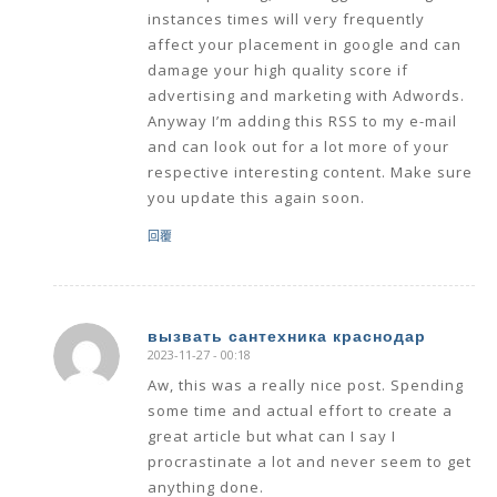
instances times will very frequently
affect your placement in google and can
damage your high quality score if
advertising and marketing with Adwords.
Anyway I’m adding this RSS to my e-mail
and can look out for a lot more of your
respective interesting content. Make sure
you update this again soon.
回覆
вызвать сантехника краснодар
2023-11-27 - 00:18
says:
Aw, this was a really nice post. Spending
some time and actual effort to create a
great article but what can I say I
procrastinate a lot and never seem to get
anything done.