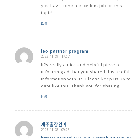
you have done a excellent job on this
topic!
回覆
iso partner program
2023-11-09 - 17:07
says:
It?s really a nice and helpful piece of
info. I?m glad that you shared this useful
information with us. Please keep us up to
date like this. Thank you for sharing.
回覆
제주출장안마
2023-11-08 - 09:08
says: