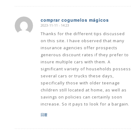
comprar cogumelos mágicos
2023-11-11 - 14:23
says:
Thanks for the different tips discussed
on this site. I have observed that many
insurance agencies offer prospects
generous discount rates if they prefer to
insure multiple cars with them. A
significant variety of households possess
several cars or trucks these days,
specifically those with older teenage
children still located at home, as well as
savings on policies can certainly soon
increase. So it pays to look for a bargain.
回覆