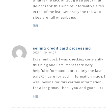
what is the lack of Google strategy that
do not rank this kind of informative sites
in top of the list. Generally the top web
sites are full of garbage.
回覆
selling credit card processing
2023-11-19 - 04:07
says:
Excellent post. I was checking constantly
this blog and I am impressed! Very
helpful information particularly the last
part 🙂 I care for such information much. I
was looking for this certain information
for a long time. Thank you and good luck.
回覆