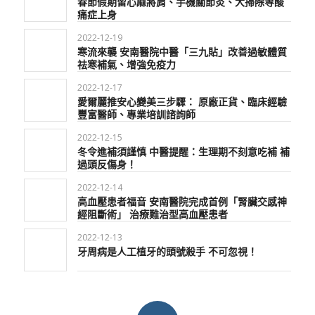
春節假期留心麻將肩、手機關節炎、大掃除等酸
痛症上身
2022-12-19
寒流來襲 安南醫院中醫「三九貼」改善過敏體質
祛寒補氣、增強免疫力
2022-12-17
愛爾麗推安心變美三步驟： 原廠正貨、臨床經驗
豐富醫師、專業培訓諮詢師
2022-12-15
冬令進補須謹慎 中醫提醒：生理期不刻意吃補 補
過頭反傷身！
2022-12-14
高血壓患者福音 安南醫院完成首例「腎臟交感神
經阻斷術」 治療難治型高血壓患者
2022-12-13
牙周病是人工植牙的頭號殺手 不可忽視！