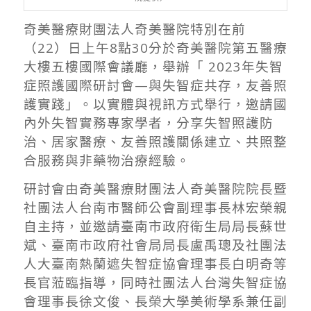
奇美醫療財團法人奇美醫院特別在前
（
22
）日上午
8
點
30
分於奇美醫院第五醫療
大樓五樓國際會議廳，舉辦「
2023
年失智
症照護國際研討會
—
與失智症共存，友善照
護實踐」。以實體與視訊方式舉行，邀請國
內外失智實務專家學者，分享失智照護防
治、居家醫療、友善照護關係建立、共照整
合服務與非藥物治療經驗。
研討會由奇美醫療財團法人奇美醫院院長暨
社團法人台南市醫師公會副理事長林宏榮親
自主持，並邀請臺南市政府衛生局局長蘇世
斌、臺南市政府社會局局長盧禹璁及社團法
人大臺南熱蘭遮失智症協會理事長白明奇等
長官蒞臨指導，同時社團法人台灣失智症協
會理事長徐文俊、長榮大學美術學系兼任副