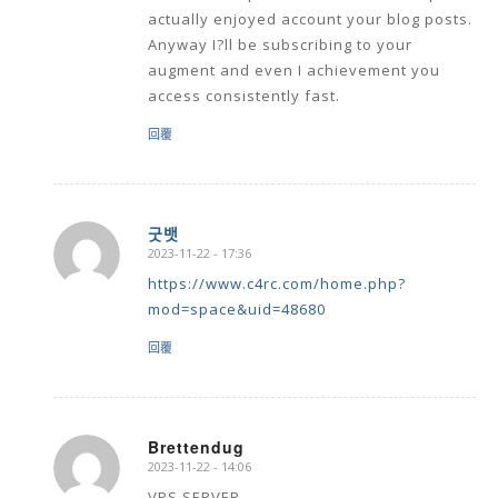
actually enjoyed account your blog posts.
Anyway I?ll be subscribing to your
augment and even I achievement you
access consistently fast.
回覆
굿뱃
2023-11-22 - 17:36
says:
https://www.c4rc.com/home.php?
mod=space&uid=48680
回覆
Brettendug
2023-11-22 - 14:06
says:
VPS SERVER