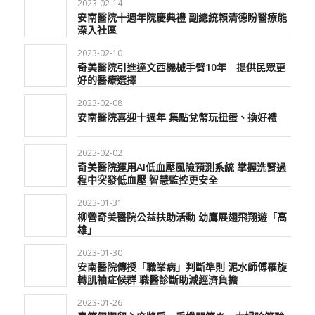
2023-02-14
安南醫院十週年院慶典禮 副總統賴清德盼醫療能
深入社區
2023-02-10
奇美醫院引進達文西機械手臂10年 提供民眾更
好的醫療選擇
2023-02-08
安南醫院喜迎十週年 集點兌幣玩扭蛋、換好禮
2023-02-02
奇美醫院運用AI低血壓風險預測系統 掌握洗腎過
程中突發低血壓 智慧監控更安全
2023-01-31
柳營奇美醫院公益扶助活動 幼鷹展翅飛翔遊「高
雄」
2023-01-30
安南醫院傳授「職業病」判斷準則 泥水師傅罹旋
轉肌袖症候群 職醫診斷助減經濟負擔
2023-01-26