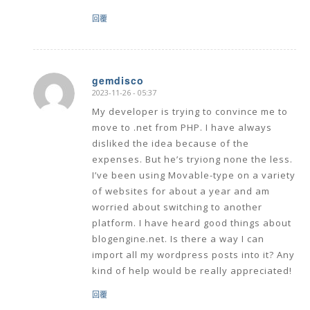
回覆
gemdisco
2023-11-26 - 05:37
says:
My developer is trying to convince me to
move to .net from PHP. I have always
disliked the idea because of the
expenses. But he’s tryiong none the less.
I’ve been using Movable-type on a variety
of websites for about a year and am
worried about switching to another
platform. I have heard good things about
blogengine.net. Is there a way I can
import all my wordpress posts into it? Any
kind of help would be really appreciated!
回覆