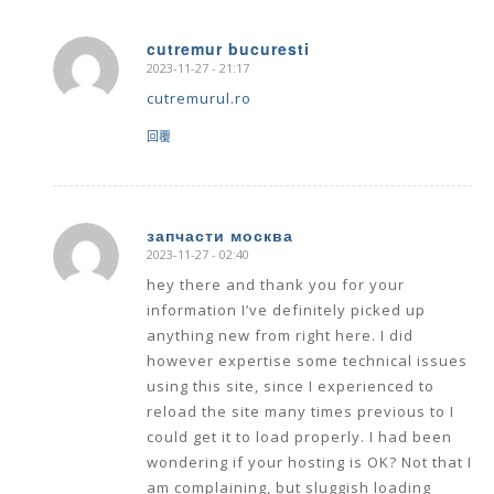
cutremur bucuresti
2023-11-27 - 21:17
says:
cutremurul.ro
回覆
запчасти москва
2023-11-27 - 02:40
says:
hey there and thank you for your
information I’ve definitely picked up
anything new from right here. I did
however expertise some technical issues
using this site, since I experienced to
reload the site many times previous to I
could get it to load properly. I had been
wondering if your hosting is OK? Not that I
am complaining, but sluggish loading