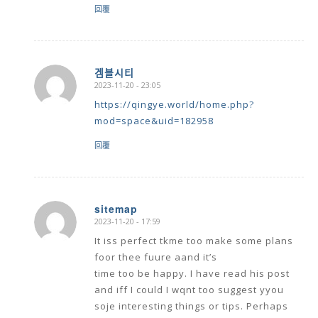
回覆
겜블시티
2023-11-20 - 23:05
says:
https://qingye.world/home.php?
mod=space&uid=182958
回覆
sitemap
2023-11-20 - 17:59
says:
It iss perfect tkme too make some plans
foor thee fuure aand it’s
time too be happy. I have read his post
and iff I could I wqnt too suggest yyou
soje interesting things or tips. Perhaps