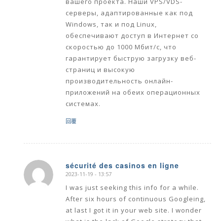
вашего проекта. Наши VPS/VDS-
серверы, адаптированные как под
Windows, так и под Linux,
обеспечивают доступ в Интернет со
скоростью до 1000 Мбит/с, что
гарантирует быструю загрузку веб-
страниц и высокую
производительность онлайн-
приложений на обеих операционных
системах.
回覆
sécurité des casinos en ligne
2023-11-19 - 13:57
says:
I was just seeking this info for a while.
After six hours of continuous Googleing,
at last I got it in your web site. I wonder