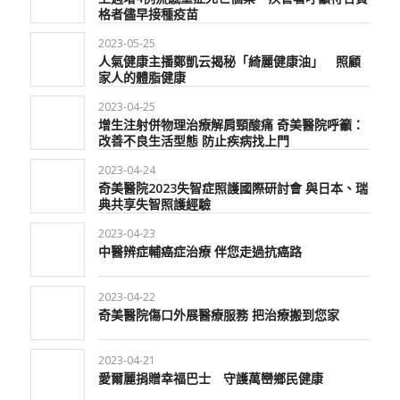
格者儘早接種疫苗
2023-05-25
人氣健康主播鄭凱云揭秘「綺麗健康油」 照顧
家人的體脂健康
2023-04-25
增生注射併物理治療解肩頸酸痛 奇美醫院呼籲：
改善不良生活型態 防止疾病找上門
2023-04-24
奇美醫院2023失智症照護國際研討會 與日本、瑞
典共享失智照護經驗
2023-04-23
中醫辨症輔癌症治療 伴您走過抗癌路
2023-04-22
奇美醫院傷口外展醫療服務 把治療搬到您家
2023-04-21
愛爾麗捐贈幸福巴士 守護萬巒鄉民健康