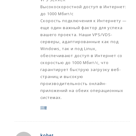
Высокоскоростной доступ в Интернет:
до 1000 Мбит/с
Скорость подключения к Интернету —
еще один важный фактор для успеха
вашего проекта. Наши VPS/VDS-
серверы, адаптированные как под
Windows, так и под Linux,
обеспечивают доступ в Интернет со
скоростью до 1000 Мбит/с, что
гарантирует быструю загрузку веб-
страниц и высокую
производительность онлайн-
приложений на обеих операционных
системах.
回覆
kobet