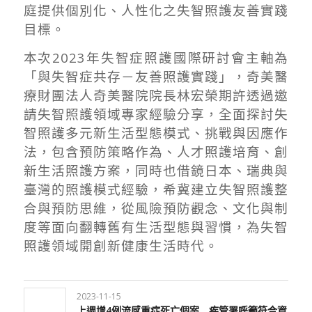
庭提供個別化、人性化之失智照護友善實踐
目標。
本次
2023
年失智症照護國際研討會主軸為
「與失智症共存－友善照護實踐」，奇美醫
療財團法人奇美醫院院長林宏榮期許透過邀
請失智照護領域專家經驗分享，全面探討失
智照護多元新生活型態模式、挑戰與因應作
法，包含預防策略作為、人才照護培育、創
新生活照護方案，同時也借鏡日本、瑞典與
臺灣的照護模式經驗，希冀建立失智照護整
合與預防思維，從風險預防觀念、文化與制
度等面向翻轉舊有生活型態與習慣，為失智
照護領域開創新健康生活時代。
2023-11-15
上週增4例流感重症死亡個案 疾管署呼籲符合資