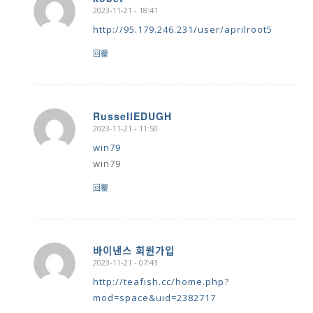
2023-11-21 - 18:41
says:
http://95.179.246.231/user/aprilroot5
回覆
RussellEDUGH
2023-11-21 - 11:50
says:
win79
win79
回覆
바이낸스 회원가입
2023-11-21 - 07:43
says:
http://teafish.cc/home.php?
mod=space&uid=2382717