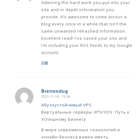
Admiring the hard work you put into your
site and in depth information you
provide. It’s awesome to come across a
blog every once in a while that isn’t the
same unwanted rehashed information.
Excellent read! I’ve saved your site and
I’m including your RSS feeds to my Google
account.
回覆
Brettendug
2023-11-14 - 15:56
says:
Абузоустойчивый VPS
Виртуальные серверы VPS/VDS: Путь к
Успешному Бизнесу
В мире современных технологий и
онлайн-бизнеса важно иметь