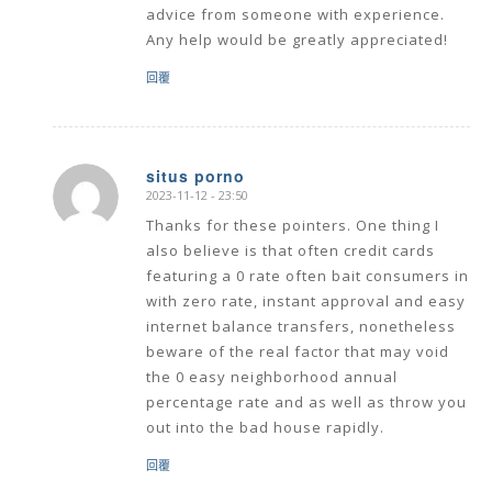
advice from someone with experience.
Any help would be greatly appreciated!
回覆
situs porno
2023-11-12 - 23:50
says:
Thanks for these pointers. One thing I
also believe is that often credit cards
featuring a 0 rate often bait consumers in
with zero rate, instant approval and easy
internet balance transfers, nonetheless
beware of the real factor that may void
the 0 easy neighborhood annual
percentage rate and as well as throw you
out into the bad house rapidly.
回覆