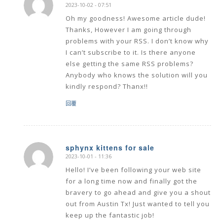
2023-10-02 - 07:51
says:
Oh my goodness! Awesome article dude!
Thanks, However I am going through
problems with your RSS. I don’t know why
I can’t subscribe to it. Is there anyone
else getting the same RSS problems?
Anybody who knows the solution will you
kindly respond? Thanx!!
回覆
sphynx kittens for sale
2023-10-01 - 11:36
says:
Hello! I’ve been following your web site
for a long time now and finally got the
bravery to go ahead and give you a shout
out from Austin Tx! Just wanted to tell you
keep up the fantastic job!