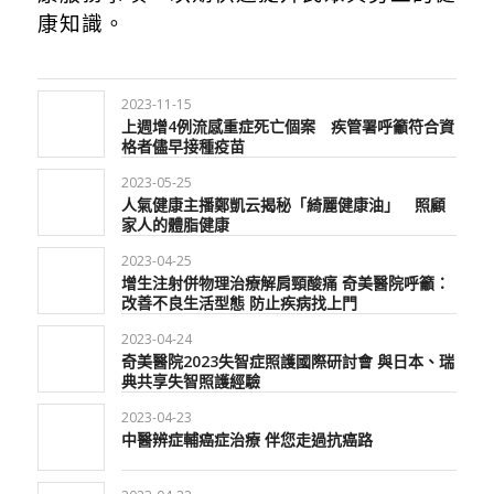
康知識。
2023-11-15
上週增4例流感重症死亡個案 疾管署呼籲符合資
格者儘早接種疫苗
2023-05-25
人氣健康主播鄭凱云揭秘「綺麗健康油」 照顧
家人的體脂健康
2023-04-25
增生注射併物理治療解肩頸酸痛 奇美醫院呼籲：
改善不良生活型態 防止疾病找上門
2023-04-24
奇美醫院2023失智症照護國際研討會 與日本、瑞
典共享失智照護經驗
2023-04-23
中醫辨症輔癌症治療 伴您走過抗癌路