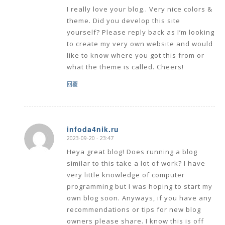
I really love your blog.. Very nice colors &
theme. Did you develop this site
yourself? Please reply back as I’m looking
to create my very own website and would
like to know where you got this from or
what the theme is called. Cheers!
回覆
infoda4nik.ru
2023-09-20 - 23:47
says:
Heya great blog! Does running a blog
similar to this take a lot of work? I have
very little knowledge of computer
programming but I was hoping to start my
own blog soon. Anyways, if you have any
recommendations or tips for new blog
owners please share. I know this is off