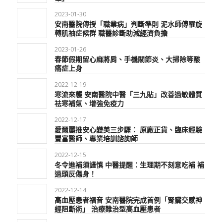
2023-01-30
安南醫院傳授「職業病」判斷準則 泥水師傅罹旋
轉肌袖症候群 職醫診斷助減經濟負擔
2023-01-26
春節假期留心麻將肩、手機關節炎、大掃除等酸
痛症上身
2022-12-19
寒流來襲 安南醫院中醫「三九貼」改善過敏體質
祛寒補氣、增強免疫力
2022-12-17
愛爾麗推安心變美三步驟： 原廠正貨、臨床經驗
豐富醫師、專業培訓諮詢師
2022-12-15
冬令進補須謹慎 中醫提醒：生理期不刻意吃補 補
過頭反傷身！
2022-12-14
高血壓患者福音 安南醫院完成首例「腎臟交感神
經阻斷術」 治療難治型高血壓患者