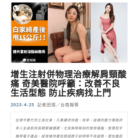
增生注射併物理治療解肩頸酸
痛 奇美醫院呼籲：改善不良
生活型態 防止疾病找上門
2023-4-25
記者田靖／台南報導
在現今繁忙的工商社會，凡事講求快速、效率，這樣的壓力導致許
多人全身肌肉長期緊繃僵硬，尤其無時無刻的使用電腦、智慧型手
機等電子產品，經常維持著低頭或脖子前傾等不良姿勢，更加重肌