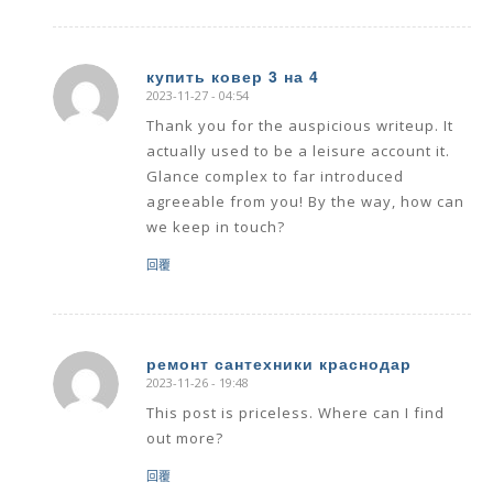
купить ковер 3 на 4
2023-11-27 - 04:54
says:
Thank you for the auspicious writeup. It
actually used to be a leisure account it.
Glance complex to far introduced
agreeable from you! By the way, how can
we keep in touch?
回覆
ремонт сантехники краснодар
2023-11-26 - 19:48
says:
This post is priceless. Where can I find
out more?
回覆