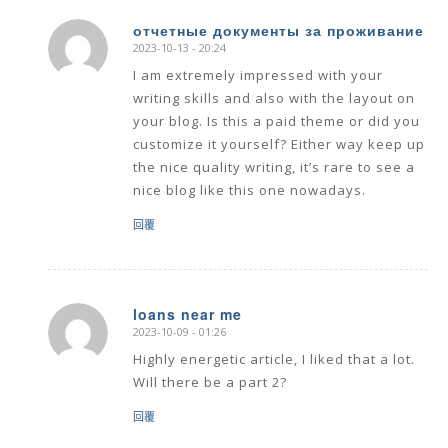
отчетные документы за проживание
2023-10-13 - 20:24
says:
I am extremely impressed with your
writing skills and also with the layout on
your blog. Is this a paid theme or did you
customize it yourself? Either way keep up
the nice quality writing, it’s rare to see a
nice blog like this one nowadays.
回覆
loans near me
2023-10-09 - 01:26
says:
Highly energetic article, I liked that a lot.
Will there be a part 2?
回覆