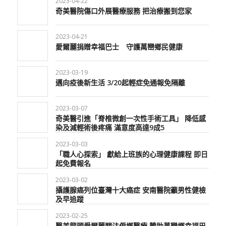
2023-04-22
奇美醫院傷口外展醫療服務 把治療搬到您家
2023-04-21
愛爾麗捐贈幸福巴士 守護萬巒鄉民健康
2023-03-19
邁向疫後新生活 3/20起輕症免通報免隔離
2023-03-07
奇美醫引進「脊椎微創一次性手術工具」 降低感
染及減輕術後疼痛 滿意度高達9成5
2023-03-03
「職人心探索」 獻給上班族的心理健康課程 即日
起免費報名
2023-03-02
攝護腺癌列位臺灣十大癌症 安南醫院籲男性健檢
及早追蹤
2023-02-25
醫美龍頭愛爾麗關注偏鄉醫療 贊助萬巒鄉幸福巴