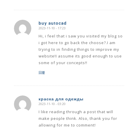
buy autocad
2023-11-10 - 17:23
says:
Hi, i feel that i saw you visited my blog so
i got here to go back the choose?.I am
trying to in finding things to improve my
website!I assume its good enough to use
some of your concepts!!
回覆
краска для одежды
2023-11-10 - 03:20
says:
I like reading through a post that will
make people think. Also, thank you for
allowing for me to comment!