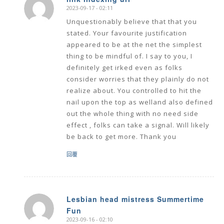
2023-09-17 - 02:11
says:
Unquestionably believe that that you
stated. Your favourite justification
appeared to be at the net the simplest
thing to be mindful of. I say to you, I
definitely get irked even as folks
consider worries that they plainly do not
realize about. You controlled to hit the
nail upon the top as welland also defined
out the whole thing with no need side
effect , folks can take a signal. Will likely
be back to get more. Thank you
回覆
Lesbian head mistress Summertime
Fun
says:
2023-09-16 - 02:10