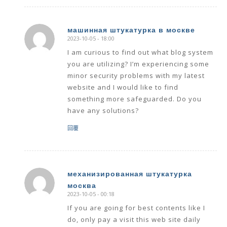
машинная штукатурка в москве
2023-10-05 - 18:00
says:
I am curious to find out what blog system
you are utilizing? I’m experiencing some
minor security problems with my latest
website and I would like to find
something more safeguarded. Do you
have any solutions?
回覆
механизированная штукатурка
москва
says:
2023-10-05 - 00:18
If you are going for best contents like I
do, only pay a visit this web site daily