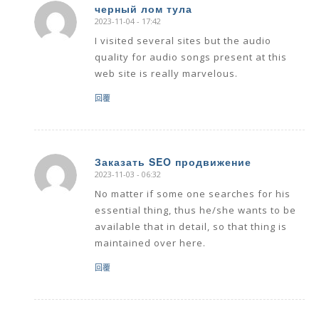
черный лом тула
2023-11-04 - 17:42
says:
I visited several sites but the audio
quality for audio songs present at this
web site is really marvelous.
回覆
Заказать SEO продвижение
2023-11-03 - 06:32
says:
No matter if some one searches for his
essential thing, thus he/she wants to be
available that in detail, so that thing is
maintained over here.
回覆