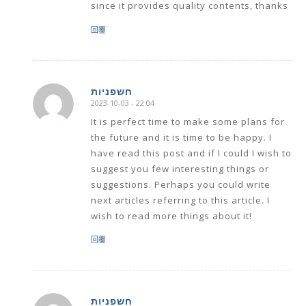
since it provides quality contents, thanks
回覆
חשפניות
2023-10-03 - 22:04
says:
It is perfect time to make some plans for
the future and it is time to be happy. I
have read this post and if I could I wish to
suggest you few interesting things or
suggestions. Perhaps you could write
next articles referring to this article. I
wish to read more things about it!
回覆
חשפניות