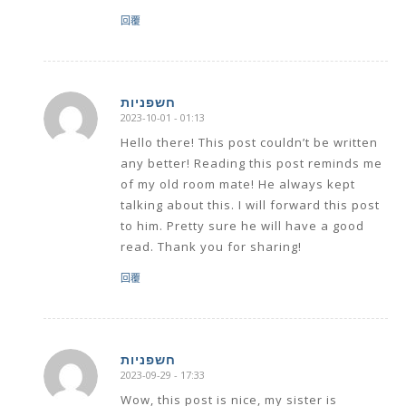
回覆
חשפניות
2023-10-01 - 01:13
says:
Hello there! This post couldn’t be written
any better! Reading this post reminds me
of my old room mate! He always kept
talking about this. I will forward this post
to him. Pretty sure he will have a good
read. Thank you for sharing!
回覆
חשפניות
2023-09-29 - 17:33
says:
Wow, this post is nice, my sister is