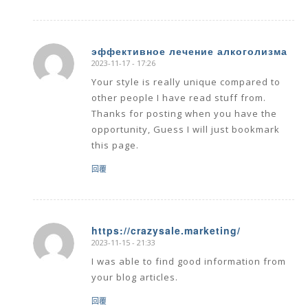
эффективное лечение алкоголизма
2023-11-17 - 17:26
says:
Your style is really unique compared to
other people I have read stuff from.
Thanks for posting when you have the
opportunity, Guess I will just bookmark
this page.
回覆
https://crazysale.marketing/
2023-11-15 - 21:33
says:
I was able to find good information from
your blog articles.
回覆