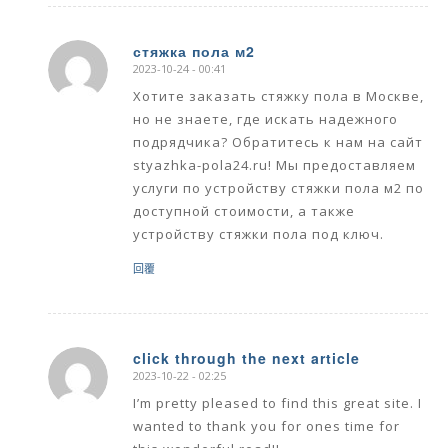
стяжка пола м2
2023-10-24 - 00:41
says:
Хотите заказать стяжку пола в Москве,
но не знаете, где искать надежного
подрядчика? Обратитесь к нам на сайт
styazhka-pola24.ru! Мы предоставляем
услуги по устройству стяжки пола м2 по
доступной стоимости, а также
устройству стяжки пола под ключ.
回覆
click through the next article
2023-10-22 - 02:25
says:
I’m pretty pleased to find this great site. I
wanted to thank you for ones time for