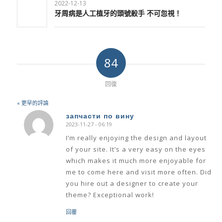
2022-12-13
牙周病是人工植牙的頭號殺手 不可忽視！
84
回復
« 更早的評論
запчасти по вину
2023-11-27 - 06:19
says:
I’m really enjoying the design and layout
of your site. It’s a very easy on the eyes
which makes it much more enjoyable for
me to come here and visit more often. Did
you hire out a designer to create your
theme? Exceptional work!
回覆