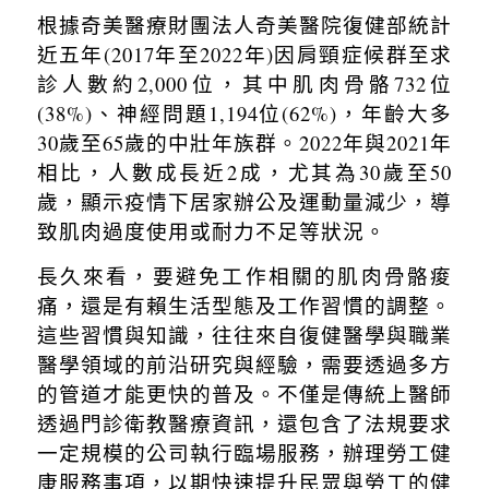
根據奇美醫療財團法人奇美醫院復健部統計
近五年
(2017
年至
2022
年
)
因肩頸症候群至求
診人數約
2,000
位，其中肌肉骨骼
732
位
(38%)
、神經問題
1,194
位
(62%)
，年齡大多
30
歲至
65
歲的中壯年族群。
2022
年與
2021
年
相比，人數成長近
2
成，尤其為
30
歲至
50
歲，顯示疫情下居家辦公及運動量減少，導
致肌肉過度使用或耐力不足等狀況。
長久來看，要避免工作相關的肌肉骨骼痠
痛，還是有賴生活型態及工作習慣的調整。
這些習慣與知識，往往來自復健醫學與職業
醫學領域的前沿研究與經驗，需要透過多方
的管道才能更快的普及。不僅是傳統上醫師
透過門診衛教醫療資訊，還包含了法規要求
一定規模的公司執行臨場服務，辦理勞工健
康服務事項，以期快速提升民眾與勞工的健