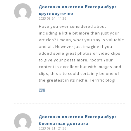
Доставка алкоголя Екатеринбург
круглосуточно
says:
2023-09-24 - 11:26
Have you ever considered about
including a little bit more than just your
articles? I mean, what you say is valuable
and all. However just imagine if you
added some great photos or video clips
to give your posts more, “pop”! Your
content is excellent but with images and
clips, this site could certainly be one of
the greatest in its niche. Terrific blog!
回覆
Доставка алкоголя Екатеринбург
бесплатная доставка
says:
2023-09-21 - 21:36