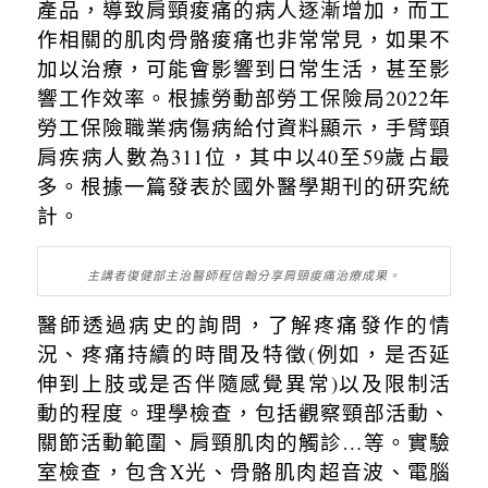
產品，導致肩頸痠痛的病人逐漸增加，而工
作相關的肌肉骨骼痠痛也非常常見，如果不
加以治療，可能會影響到日常生活，甚至影
響工作效率。
根據勞動部勞工保險局
2022
年
勞工保險職業病傷病給付資料顯示，手臂頸
肩疾病人數為
311
位，其中以
40
至
59
歲占最
多。根據一篇發表於國外醫學期刊的研究統
計。
主講者復健部主治醫師程信翰分享肩頸痠痛治療成果。
醫師透過病史的詢問，了解疼痛發作的情
況、疼痛持續的時間及特徵
(
例如，是否延
伸到上肢或是否伴隨感覺異常
)
以及限制活
動的程度。理學檢查，包括觀察頸部活動、
關節活動範圍、肩頸肌肉的觸診…等。實驗
室檢查，包含
X
光、骨骼肌肉超音波、電腦