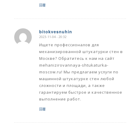
回覆
bitokvesnuhin
2023-11-04 - 20:32
says:
Ищете профессионалов для
механизированной штукатурки стен в
Москве? Обратитесь к нам на сайт
mehanizirovannaya-shtukaturka-
moscow.ru! Мы предлагаем услуги по
машинной штукатурке стен любой
сложности и площади, а также
гарантируем быстрое и качественное
выполнение работ.
回覆