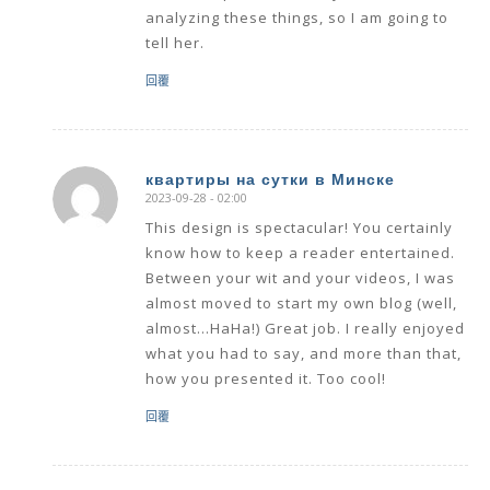
analyzing these things, so I am going to
tell her.
回覆
квартиры на сутки в Минске
2023-09-28 - 02:00
says:
This design is spectacular! You certainly
know how to keep a reader entertained.
Between your wit and your videos, I was
almost moved to start my own blog (well,
almost…HaHa!) Great job. I really enjoyed
what you had to say, and more than that,
how you presented it. Too cool!
回覆