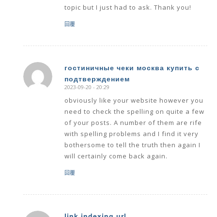
topic but I just had to ask. Thank you!
回覆
гостиничные чеки москва купить с
подтверждением
says:
2023-09-20 - 20:29
obviously like your website however you
need to check the spelling on quite a few
of your posts. A number of them are rife
with spelling problems and I find it very
bothersome to tell the truth then again I
will certainly come back again.
回覆
link indexing url