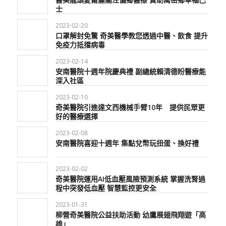
士
2023-02-20
口罩解封免驚 奇美醫學教您透過中醫、飲食 提升
免疫力抵擋病毒
2023-02-14
安南醫院十週年院慶典禮 副總統賴清德盼醫療能
深入社區
2023-02-10
奇美醫院引進達文西機械手臂10年 提供民眾更
好的醫療選擇
2023-02-08
安南醫院喜迎十週年 集點兌幣玩扭蛋、換好禮
2023-02-02
奇美醫院運用AI低血壓風險預測系統 掌握洗腎過
程中突發低血壓 智慧監控更安全
2023-01-31
柳營奇美醫院公益扶助活動 幼鷹展翅飛翔遊「高
雄」