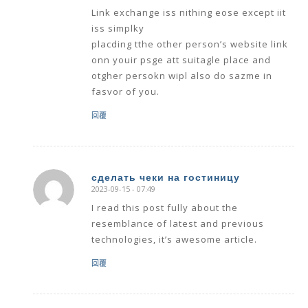
Link exchange iss nithing eose except iit
iss simplky
placding tthe other person’s website link
onn youir psge att suitagle place and
otgher persokn wipl also do sazme in
fasvor of you.
回覆
сделать чеки на гостиницу
2023-09-15 - 07:49
says:
I read this post fully about the
resemblance of latest and previous
technologies, it’s awesome article.
回覆