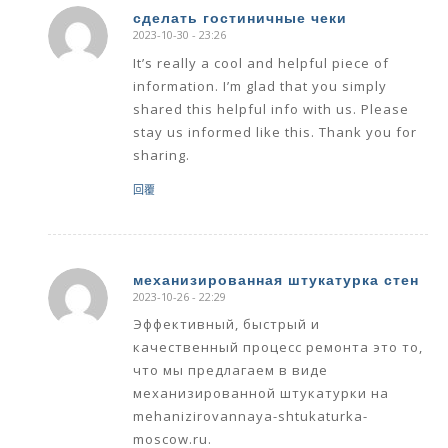
сделать гостиничные чеки
2023-10-30 - 23:26
says:
It’s really a cool and helpful piece of
information. I’m glad that you simply
shared this helpful info with us. Please
stay us informed like this. Thank you for
sharing.
回覆
механизированная штукатурка стен
2023-10-26 - 22:29
says:
Эффективный, быстрый и
качественный процесс ремонта это то,
что мы предлагаем в виде
механизированной штукатурки на
mehanizirovannaya-shtukaturka-
moscow.ru.