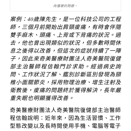
肉僵硬的問題。
案例：
40
歲陳先生，是一位科技公司的工程
師，三個月前開始出肩頸痠痛，有時會伴隨
雙手麻木、頭痛、上背或下背痛的狀況。過
去，他也曾出現類似的狀況，但多數時間休
息之後得以改善，但這次的症狀持續了一陣
子，因此來奇美醫療財團法人奇美醫院復健
部主治醫師程信翰門診求助。經過病史詢
問、工作狀況了解、鑑別診斷區別發現為頸
椎小面關節炎，採用物理治療、增生注射及
衛教後，痠痛的問題終於獲得解決，長年嚴
重失眠也明顯獲得改善。
奇美醫療財團法人奇美醫院復健部主治醫師
程信翰說明：近年來，因為生活習慣、工作
型態改變以及長時間使用手機、電腦等電子