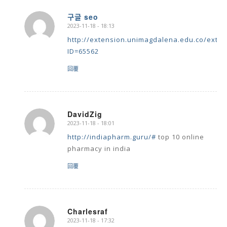
구글 seo
2023-11-18 - 18:13
says:
http://extension.unimagdalena.edu.co/exten
ID=65562
回覆
DavidZig
2023-11-18 - 18:01
says:
http://indiapharm.guru/#
top 10 online
pharmacy in india
回覆
Charlesraf
2023-11-18 - 17:32
says: