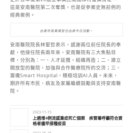
這是安南醫院第二次奪獎，也是促參案史無前例的
經典案例。
台南市長黃偉哲也出席今日活動。
安南醫院院長林聖哲表示，感謝兩位前任院長的奉
獻，他接任院長兩年來，安南醫院有三大焦點目
標，分別為：一、人才延攬，組織再造；二、建立
開放型的醫院，加強與合作醫療院所的交流；三、
籌備Smart Hospital，積極培訓AI人員。未來，
期許所有市民、病友及家屬繼續鼓勵與支持安南醫
院。
2023-11-15
上週增4例流感重症死亡個案 疾管署呼籲符合資
格者儘早接種疫苗