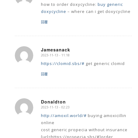
how to order doxycycline:
buy generic
doxycycline
– where can i get doxycycline
回覆
Jamesanack
2023-11-13 - 11:18
says:
https://clomid.sbs/#
get generic clomid
回覆
Donaldton
2023-11-13 - 02:23
says:
http://amoxil.world/#
buying amoxicillin
online
cost generic propecia without insurance
[url=https://propecia.sbs/#]order