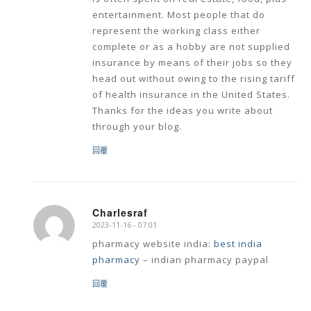
entertainment. Most people that do
represent the working class either
complete or as a hobby are not supplied
insurance by means of their jobs so they
head out without owing to the rising tariff
of health insurance in the United States.
Thanks for the ideas you write about
through your blog.
回覆
Charlesraf
2023-11-16 - 07:01
says:
pharmacy website india:
best india
pharmacy
– indian pharmacy paypal
回覆