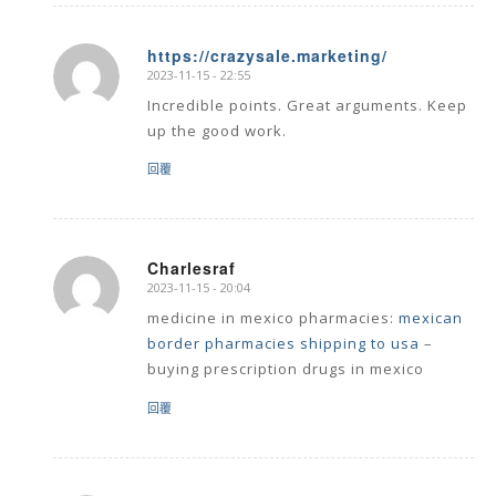
https://crazysale.marketing/
2023-11-15 - 22:55
says:
Incredible points. Great arguments. Keep
up the good work.
回覆
Charlesraf
2023-11-15 - 20:04
says:
medicine in mexico pharmacies:
mexican
border pharmacies shipping to usa
–
buying prescription drugs in mexico
回覆