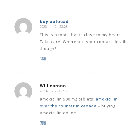
buy autocad
2023-11-12 - 22:23
says:
This is a topic that is close to my heart…
Take care! Where are your contact details
though?
回覆
Williearono
2023-11-12 - 06:17
says:
amoxicillin 500 mg tablets:
amoxicillin
over the counter in canada
– buying
amoxicillin online
回覆