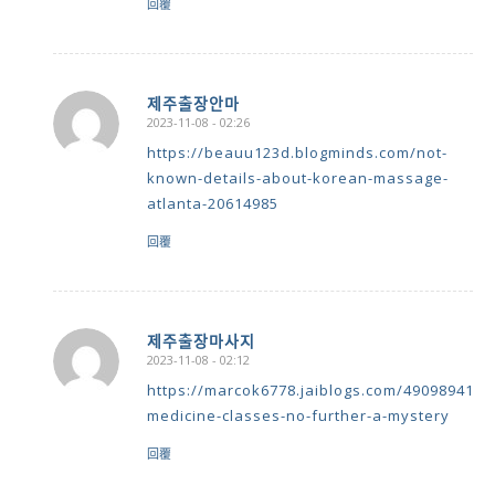
回覆
제주출장안마
2023-11-08 - 02:26
says:
https://beauu123d.blogminds.com/not-
known-details-about-korean-massage-
atlanta-20614985
回覆
제주출장마사지
2023-11-08 - 02:12
says:
https://marcok6778.jaiblogs.com/49098941/c
medicine-classes-no-further-a-mystery
回覆