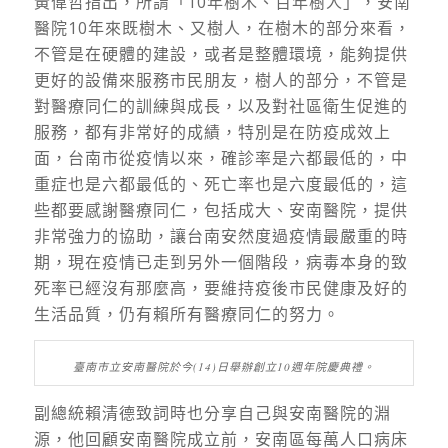
黃偉哲指出，所謂「10年樹木、百年樹人」，安南
醫院10年來既樹木、又樹人，在樹木的部分來看，
不管是在硬體的建設，或者是整體環境，能夠提供
更好的設備來服務市民朋友，樹人的部分，不管是
對醫療同仁的訓練與成長，以及對社區衛生促進的
服務，都有非常好的成績，特別是在防疫成效上
面，台南市從疫情以來，確診率是六都最低的，中
重症也是六都最低的、死亡率也是六度最低的，這
些都要感謝醫療同仁，包括成大、安南醫院，提供
非常強力的協助，讓台南安然度過疫情最嚴重的時
期，現在疫情已走到另外一個階段，病毒本身的致
死率已經沒有那麼高，要維持疫後市民健康及好的
生活品質，仍有賴所有醫療同仁的努力。
臺南市立安南醫院於今(14)日舉辦創立10週年院慶典禮。
副總統賴清德致詞時也分享自己與安南醫院的淵
源，他回顧安南醫院成立前，安南區每萬人口病床