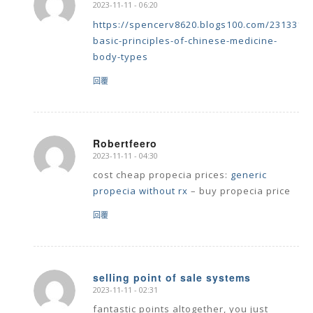
2023-11-11 - 06:20
says:
https://spencerv8620.blogs100.com/23133126
basic-principles-of-chinese-medicine-
body-types
回覆
Robertfeero
2023-11-11 - 04:30
says:
cost cheap propecia prices:
generic
propecia without rx
– buy propecia price
回覆
selling point of sale systems
2023-11-11 - 02:31
says:
fantastic points altogether, you just