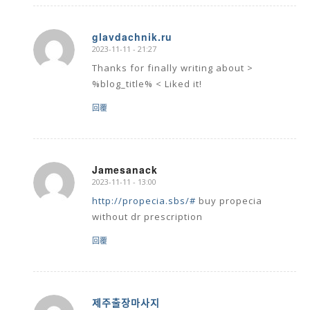
glavdachnik.ru
2023-11-11 - 21:27
says:
Thanks for finally writing about >
%blog_title% < Liked it!
回覆
Jamesanack
2023-11-11 - 13:00
says:
http://propecia.sbs/#
buy propecia
without dr prescription
回覆
제주출장마사지