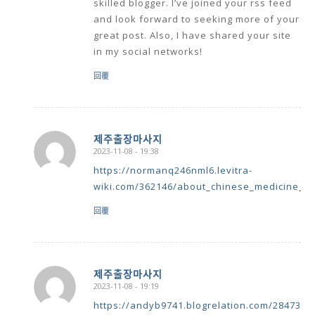
skilled blogger. I’ve joined your rss feed
and look forward to seeking more of your
great post. Also, I have shared your site
in my social networks!
回覆
제주출장마사지
2023-11-08 - 19:38
says:
https://normanq246nml6.levitra-
wiki.com/362146/about_chinese_medicine_b
回覆
제주출장마사지
2023-11-08 - 19:19
says:
https://andyb9741.blogrelation.com/2847331