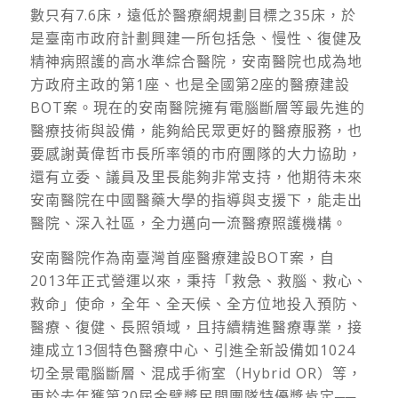
數只有7.6床，遠低於醫療網規劃目標之35床，於
是臺南市政府計劃興建一所包括急、慢性、復健及
精神病照護的高水準綜合醫院，安南醫院也成為地
方政府主政的第1座、也是全國第2座的醫療建設
BOT案。現在的安南醫院擁有電腦斷層等最先進的
醫療技術與設備，能夠給民眾更好的醫療服務，也
要感謝黃偉哲市長所率領的市府團隊的大力協助，
還有立委、議員及里長能夠非常支持，他期待未來
安南醫院在中國醫藥大學的指導與支援下，能走出
醫院、深入社區，全力邁向一流醫療照護機構。
安南醫院作為南臺灣首座醫療建設BOT案，自
2013年正式營運以來，秉持「救急、救腦、救心、
救命」使命，全年、全天候、全方位地投入預防、
醫療、復健、長照領域，且持續精進醫療專業，接
連成立13個特色醫療中心、引進全新設備如1024
切全景電腦斷層、混成手術室（Hybrid OR）等，
更於去年獲第20屆金擘獎民間團隊特優獎肯定──