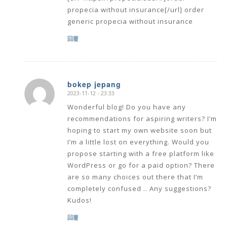
propecia without insurance[/url] order
generic propecia without insurance
回覆
bokep jepang
2023-11-12 - 23:33
says:
Wonderful blog! Do you have any
recommendations for aspiring writers? I’m
hoping to start my own website soon but
I’m a little lost on everything. Would you
propose starting with a free platform like
WordPress or go for a paid option? There
are so many choices out there that I’m
completely confused .. Any suggestions?
Kudos!
回覆