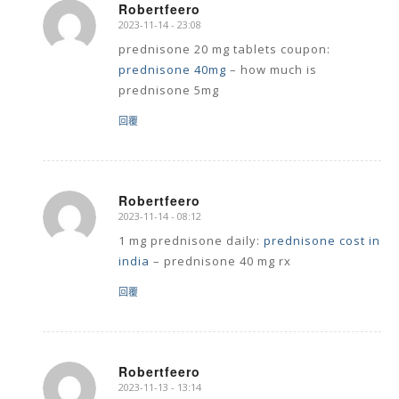
Robertfeero
2023-11-14 - 23:08
says:
prednisone 20 mg tablets coupon:
prednisone 40mg
– how much is
prednisone 5mg
回覆
Robertfeero
2023-11-14 - 08:12
says:
1 mg prednisone daily:
prednisone cost in
india
– prednisone 40 mg rx
回覆
Robertfeero
2023-11-13 - 13:14
says: