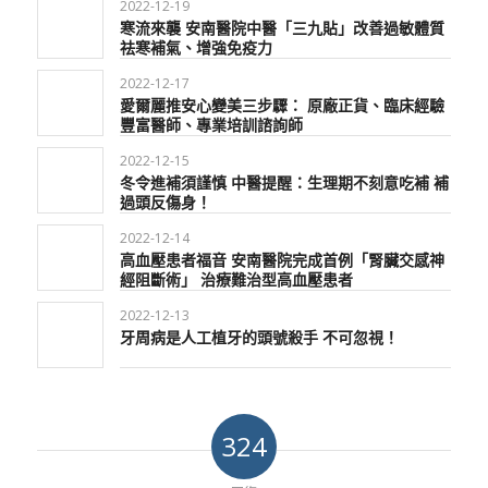
2022-12-19
寒流來襲 安南醫院中醫「三九貼」改善過敏體質
祛寒補氣、增強免疫力
2022-12-17
愛爾麗推安心變美三步驟： 原廠正貨、臨床經驗
豐富醫師、專業培訓諮詢師
2022-12-15
冬令進補須謹慎 中醫提醒：生理期不刻意吃補 補
過頭反傷身！
2022-12-14
高血壓患者福音 安南醫院完成首例「腎臟交感神
經阻斷術」 治療難治型高血壓患者
2022-12-13
牙周病是人工植牙的頭號殺手 不可忽視！
324