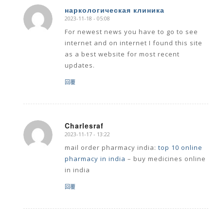
наркологическая клиника
2023-11-18 - 05:08
says:
For newest news you have to go to see
internet and on internet I found this site
as a best website for most recent
updates.
回覆
Charlesraf
2023-11-17 - 13:22
says:
mail order pharmacy india:
top 10 online
pharmacy in india
– buy medicines online
in india
回覆