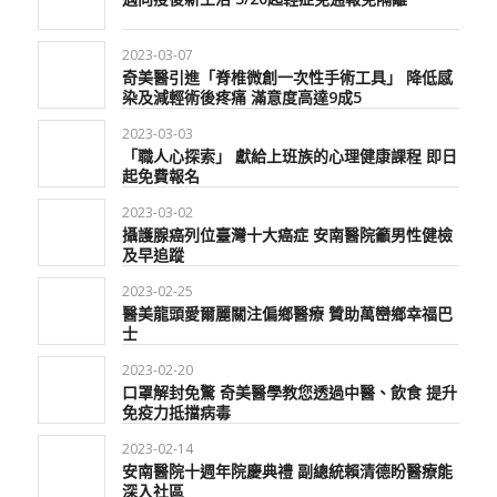
2023-03-07
奇美醫引進「脊椎微創一次性手術工具」 降低感
染及減輕術後疼痛 滿意度高達9成5
2023-03-03
「職人心探索」 獻給上班族的心理健康課程 即日
起免費報名
2023-03-02
攝護腺癌列位臺灣十大癌症 安南醫院籲男性健檢
及早追蹤
2023-02-25
醫美龍頭愛爾麗關注偏鄉醫療 贊助萬巒鄉幸福巴
士
2023-02-20
口罩解封免驚 奇美醫學教您透過中醫、飲食 提升
免疫力抵擋病毒
2023-02-14
安南醫院十週年院慶典禮 副總統賴清德盼醫療能
深入社區