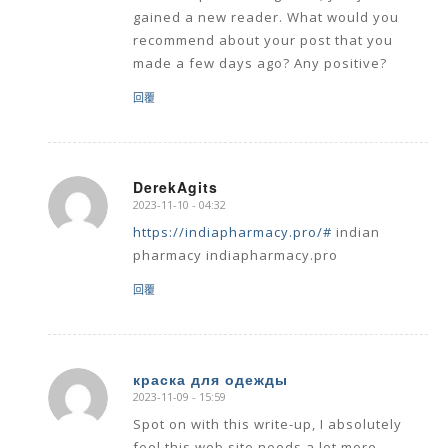
gained a new reader. What would you
recommend about your post that you
made a few days ago? Any positive?
回覆
DerekAgits
2023-11-10 - 04:32
says:
https://indiapharmacy.pro/#
indian
pharmacy indiapharmacy.pro
回覆
краска для одежды
2023-11-09 - 15:59
says:
Spot on with this write-up, I absolutely
feel this web site needs a lot more