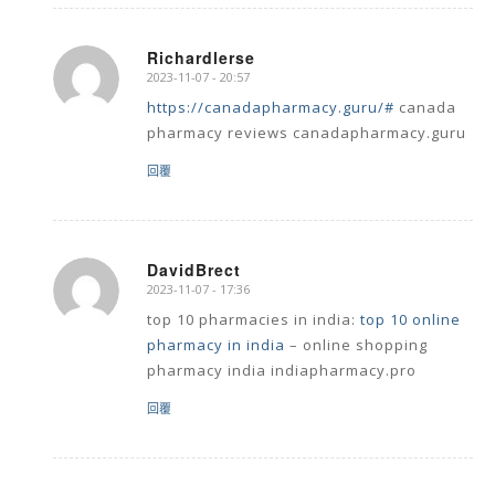
Richardlerse
2023-11-07 - 20:57
says:
https://canadapharmacy.guru/#
canada
pharmacy reviews canadapharmacy.guru
回覆
DavidBrect
2023-11-07 - 17:36
says:
top 10 pharmacies in india:
top 10 online
pharmacy in india
– online shopping
pharmacy india indiapharmacy.pro
回覆