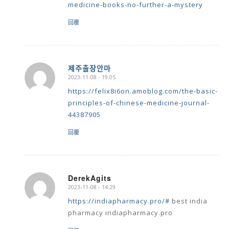
medicine-books-no-further-a-mystery
回覆
제주출장안마
2023-11-08 - 19:05
says:
https://felix8i6on.amoblog.com/the-basic-
principles-of-chinese-medicine-journal-
44387905
回覆
DerekAgits
2023-11-08 - 14:29
says:
https://indiapharmacy.pro/#
best india
pharmacy indiapharmacy.pro