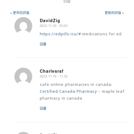
回復
« 更早的評論
更新的評論 »
DavidZig
2023-11-20 - 05:03
says:
https://edpills.icu/#
medications for ed
回覆
Charlesraf
2023-11-19 - 11:52
says:
safe online pharmacies in canada:
Certified Canada Pharmacy
– maple leaf
pharmacy in canada
回覆