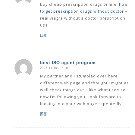
buy cheap prescription drugs online:
how
to get prescription drugs without doctor
–
real viagra without a doctor prescription
usa
回覆
best ISO agent program
2023-11-18 - 13:40
says:
My partner and I stumbled over here
different web page and thought I might as
well check things out. I like what I see so
now i’m following you. Look forward to
looking into your web page repeatedly.
回覆