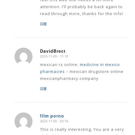
attention. I’ll probably be back again to
read through more, thanks for the info!
回覆
DavidBrect
2023-11-09 - 11:13
says:
mexican rx online:
medicine in mexico
pharmacies
– mexican drugstore online
mexicanpharmacy.company
回覆
film porno
2023-11-09 - 03:16
says:
This is really interesting, You are a very