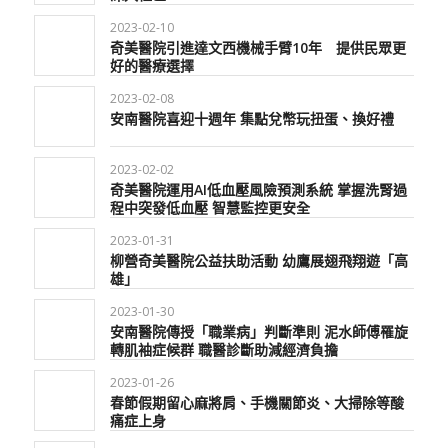
2023-02-10
奇美醫院引進達文西機械手臂10年 提供民眾更
好的醫療選擇
2023-02-08
安南醫院喜迎十週年 集點兌幣玩扭蛋、換好禮
2023-02-02
奇美醫院運用AI低血壓風險預測系統 掌握洗腎過
程中突發低血壓 智慧監控更安全
2023-01-31
柳營奇美醫院公益扶助活動 幼鷹展翅飛翔遊「高
雄」
2023-01-30
安南醫院傳授「職業病」判斷準則 泥水師傅罹旋
轉肌袖症候群 職醫診斷助減經濟負擔
2023-01-26
春節假期留心麻將肩、手機關節炎、大掃除等酸
痛症上身