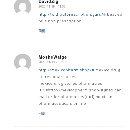
DavidZig
2023-11-19 - 11:32
says:
http://withoutprescription.guru/#
best ed
pills non prescription
回覆
MosheWaige
2023-11-19 - 05:17
says:
http://mexicopharm.shop/#
mexico drug
stores pharmacies
mexico drug stores pharmacies
[url=http://mexicopharm.shop/#]mexican
mail order pharmacies[/url] mexican
pharmaceuticals online
回覆