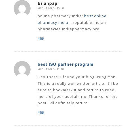
Brianpap
2023-11-07 - 15:30
says:
online pharmacy india:
best online
pharmacy india
– reputable indian
pharmacies indiapharmacy.pro
回覆
best ISO partner program
2023-11-07 - 11:10
says:
Hey There. I found your blog using msn.
This is a really well written article. I?ll be
sure to bookmark it and return to read
more of your useful info. Thanks for the
post. I?ll definitely return.
回覆