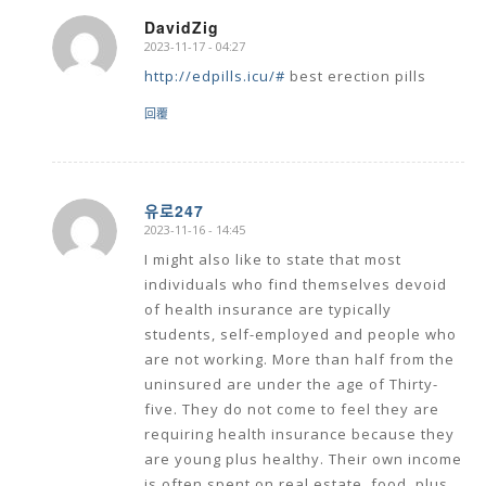
DavidZig
2023-11-17 - 04:27
says:
http://edpills.icu/#
best erection pills
回覆
유로247
2023-11-16 - 14:45
says:
I might also like to state that most
individuals who find themselves devoid
of health insurance are typically
students, self-employed and people who
are not working. More than half from the
uninsured are under the age of Thirty-
five. They do not come to feel they are
requiring health insurance because they
are young plus healthy. Their own income
is often spent on real estate, food, plus