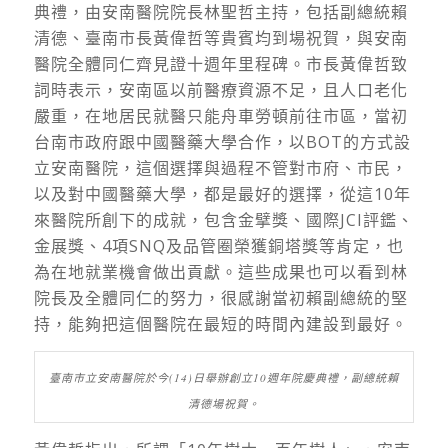
典禮，由安南醫院院長林聖哲主持，包括副總統賴
清德、臺南市長黃偉哲等貴賓均到場祝賀，與安南
醫院全體同仁齊見證十週年里程碑。市長黃偉哲致
詞時表示，安南區以前醫療資源不足，且人口老化
嚴重，在地居民就醫只能舟車勞頓前往市區，當初
台南市政府跟中國醫藥大學合作，以BOT的方式設
立安南醫院，這個選擇與過程不管對市府、市民，
以及對中國醫藥大學，都是最好的選擇，從這10年
來醫院所創下的成就，包含金擘獎、國際JCI評鑑、
金展獎、4項SNQ及品管圈榮獲銅塔獎等肯定，也
為在地就業機會做出貢獻。這些成果也可以看到林
院長及全體同仁的努力，很感謝當初賴副總統的堅
持，能夠把這個醫院在最短的時間內建設到最好。
臺南市立安南醫院於今(14)日舉辦創立10週年院慶典禮，副總統賴
清德場祝賀。