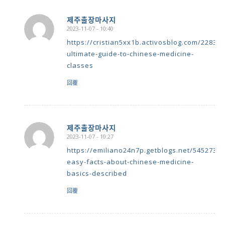
제주출장마사지
2023-11-07 - 10:40
says:
https://cristian5xx1b.activosblog.com/228314
ultimate-guide-to-chinese-medicine-
classes
回覆
제주출장마사지
2023-11-07 - 10:27
says:
https://emiliano24n7p.getblogs.net/54527308
easy-facts-about-chinese-medicine-
basics-described
回覆