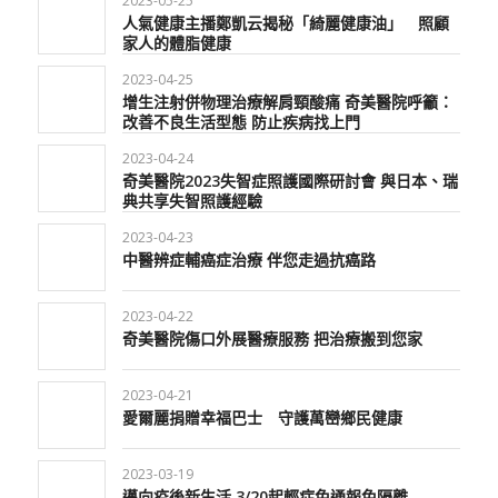
2023-05-25
人氣健康主播鄭凱云揭秘「綺麗健康油」 照顧
家人的體脂健康
2023-04-25
增生注射併物理治療解肩頸酸痛 奇美醫院呼籲：
改善不良生活型態 防止疾病找上門
2023-04-24
奇美醫院2023失智症照護國際研討會 與日本、瑞
典共享失智照護經驗
2023-04-23
中醫辨症輔癌症治療 伴您走過抗癌路
2023-04-22
奇美醫院傷口外展醫療服務 把治療搬到您家
2023-04-21
愛爾麗捐贈幸福巴士 守護萬巒鄉民健康
2023-03-19
邁向疫後新生活 3/20起輕症免通報免隔離