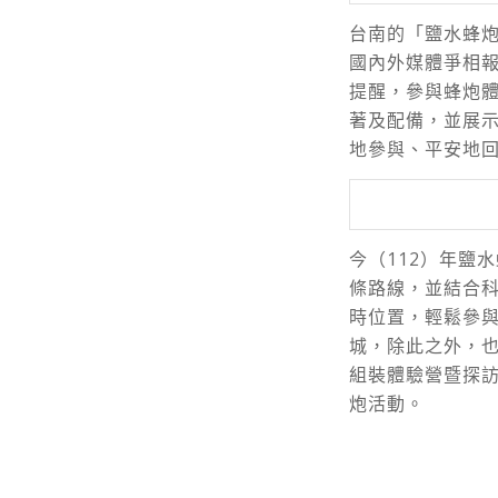
台南的「鹽水蜂
國內外媒體爭相
提醒，參與蜂炮
著及配備，並展
地參與、平安地
今（112）年鹽
條路線，並結合科
時位置，輕鬆參
城，除此之外，
組裝體驗營暨探
炮活動。