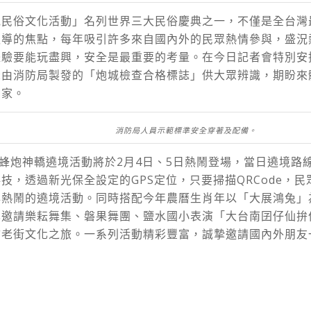
炮民俗文化活動」名列世界三大民俗慶典之一，不僅是全台灣
報導的焦點，每年吸引許多來自國內外的民眾熱情參與，盛況
體驗要能玩盡興，安全是最重要的考量。在今日記者會特別安
示由消防局製發的「炮城檢查合格標誌」供大眾辨識，期盼來
回家。
消防局人員示範標準安全穿著及配備。
水蜂炮神轎遶境活動將於2月4日、5日熱鬧登場，當日遶境路線
技，透過新光保全設定的GPS定位，只要掃描QRCode，
與熱鬧的遶境活動。同時搭配今年農曆生肖年以「大展鴻兔」
也邀請樂耘舞集、磐果舞團、鹽水國小表演「大台南囝仔仙拚
訪老街文化之旅。一系列活動精彩豐富，誠摯邀請國內外朋友