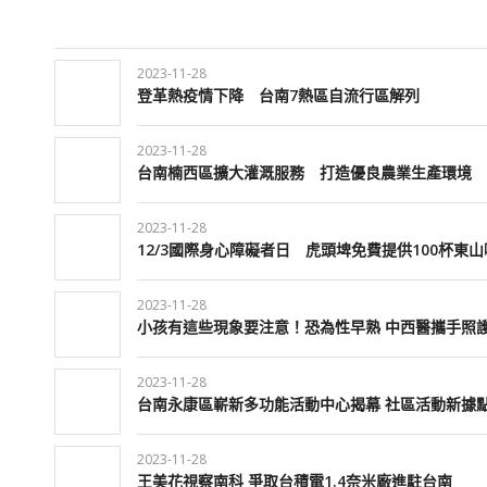
2023-11-28
登革熱疫情下降 台南7熱區自流行區解列
2023-11-28
台南楠西區擴大灌溉服務 打造優良農業生產環境
2023-11-28
12/3國際身心障礙者日 虎頭埤免費提供100杯東
2023-11-28
小孩有這些現象要注意！恐為性早熟 中西醫攜手照
2023-11-28
台南永康區嶄新多功能活動中心揭幕 社區活動新據
2023-11-28
王美花視察南科 爭取台積電1.4奈米廠進駐台南