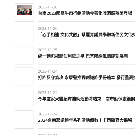
2023-11-26
台南2023國產牛肉行銷活動今善化啤酒廠熱鬧登場
2023-11-26
「心手相連 文化共融」蔡麗青議員舉辦新住民文化
2023-11-25
統一麵包揭開伯利恆之星 巴塞隆納風情即刻展開
2023-11-24
打詐反守為攻 永康警推獨創識詐手冊繪本 發行量高達
2023-11-24
今年度家犬貓絕育補助活動將結束 南市動保處籲飼
2023-11-24
2024台南耶誕跨年系列活動倒數！卡司陣容大揭秘