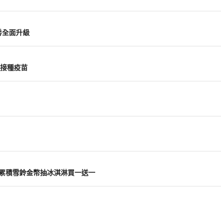
房全面升級
接種疫苗
主打 累積雪鈴金幣抽冰淇淋買一送一