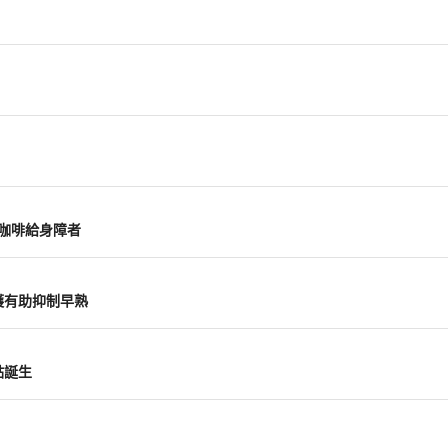
山咖啡給身障者
護有助抑制早熟
點誕生