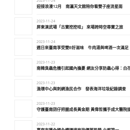
2023-11-24
迎接浪漫12月 南瀛天文館陪你看雙子座流星雨
2023-11-24
屏東演武場「古寶挖挖哇」 來場跨時空尋寶之旅
2023-11-24
週日來臺南享受雙B好滋味 牛肉湯與啤酒一次滿足
2023-11-23
南韓臭蟲危機引起國內擔憂 網友分享防蟲心得：白
2023-11-23
漁環中心與刺網漁民合作 發表海洋垃圾紀錄調查
2023-11-23
守護臺南囝仔把握成長黃金期 黃偉哲攜手成大醫院
2023-11-22
臺南市獲全國永續環境施政優等殊榮 六都第一