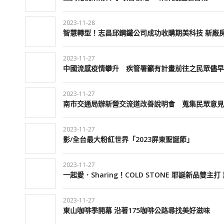
2023-11-28
智慧轉型！志昌邱鋼鐵公司成功收購期美科技 新廠
2023-11-27
中國流感疫情攀升 疾管署籲有計畫前往之民眾儘早
2023-11-27
南市交通局辦新營交流道改善說明會 蒐集民眾意見
2023-11-27
影/全台最大粉紅世界「2023屏東聖誕節」
2023-11-27
一起愛．Sharing！COLD STONE 耶誕新品雙
2023-11-27
東山咖啡季開幕 沿著175咖啡公路尋找美好滋味